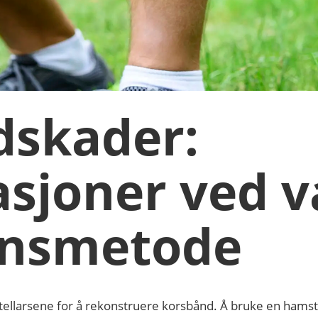
dskader:
sjoner ved v
onsmetode
tellarsene for å rekonstruere korsbånd. Å bruke en hams