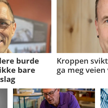
lere burde
Kroppen svikt
 ikke bare
ga meg veien 
slag