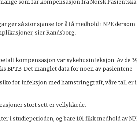
ange som får kompensasjon fra Norsk Pasientskade
e ganger så stor sjanse for å få medhold i NPE ders
omplikasjoner, sier Randsborg.
utbetalt kompensasjon var sykehusinfeksjon. Av de 3
eks BPTB. Det manglet data for noen av pasientene.
risiko for infeksjon med hamstringgraft, våre tall er
sjoner stort sett er vellykkede.
ter i studieperioden, og bare 101 fikk medhold av NP