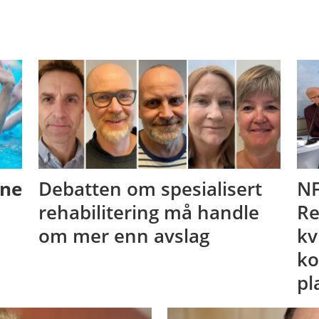
ene
Debatten om spesialisert
NF
rehabilitering må handle
Re
om mer enn avslag
kv
ko
pl