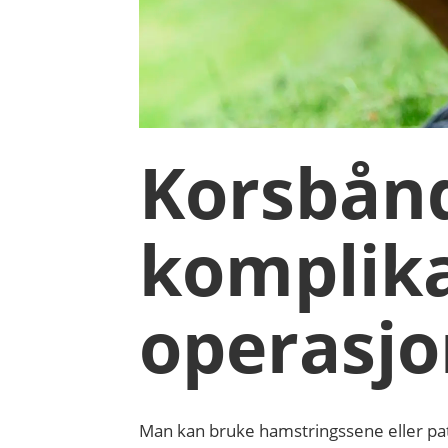
Korsbån
komplika
operasj
Man kan bruke hamstringssene eller pa