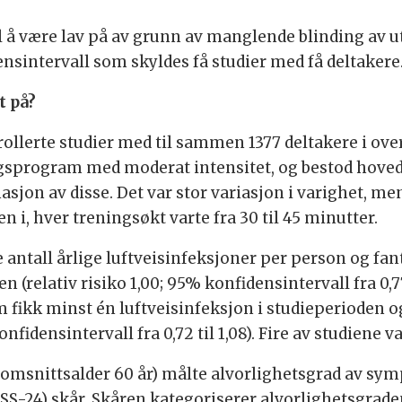
 til å være lav på av grunn av manglende blinding av u
ensintervall som skyldes få studier med få deltakere
t på?
llerte studier med til sammen 1377 deltakere i oversi
ingsprogram med moderat intensitet, og bestod hove
asjon av disse. Det var stor variasjon i varighet, m
n i, hver treningsøkt varte fra 30 til 45 minutter.
e antall årlige luftveisinfeksjoner per person og fa
relativ risiko 1,00; 95% konfidensintervall fra 0,77
 fikk minst én luftveisinfeksjon i studieperioden o
nfidensintervall fra 0,72 til 1,08). Fire av studiene v
nomsnittsalder 60 år) målte alvorlighetsgrad av s
-24) skår. Skåren kategoriserer alvorlighetsgrad