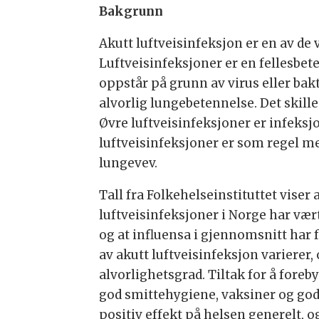
Bakgrunn
Akutt luftveisinfeksjon er en av de 
Luftveisinfeksjoner er en fellesbet
oppstår på grunn av virus eller bakte
alvorlig lungebetennelse. Det skill
Øvre luftveisinfeksjoner er infeksjo
luftveisinfeksjoner er som regel mer
lungevev.
Tall fra Folkehelseinstituttet viser 
luftveisinfeksjoner i Norge har vært
og at influensa i gjennomsnitt har f
av akutt luftveisinfeksjon varierer,
alvorlighetsgrad. Tiltak for å fore
god smittehygiene, vaksiner og gode
positiv effekt på helsen generelt, 