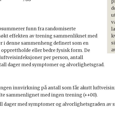
p
d
u
v
psummerer funn fra randomiserte
l
rsøkt effekten av trening sammenliknet med
k
s
 er i denne sammenheng definert som en
a
å opprettholde eller bedre fysisk form. De
 luftveisinfeksjoner per person, antall
tall dager med symptomer og alvorlighetsgrad.
ingen innvirkning på antall som får akutt luftveisinf
elte sammenlignet med ingen trening (++00).
all dager med symptomer og alvorlighetsgraden 