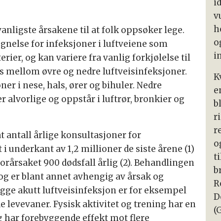
i
v
h
vanligste årsakene til at folk oppsøker lege.
o
egnelse for infeksjoner i luftveiene som
i
rier, og kan variere fra vanlig forkjølelse til
es mellom øvre og nedre luftveisinfeksjoner.
K
ner i nese, hals, ører og bihuler. Nedre
e
 alvorlige og oppstår i luftrør, bronkier og
b
r
r
at antall årlige konsultasjoner for
o
 i underkant av 1,2 millioner de siste årene (1)
t
orårsaket 900 dødsfall årlig (2). Behandlingen
b
 og er blant annet avhengig av årsak og
R
bygge akutt luftveisinfeksjon er for eksempel
D
 levevaner. Fysisk aktivitet og trening har en
(
og har forebyggende effekt mot flere