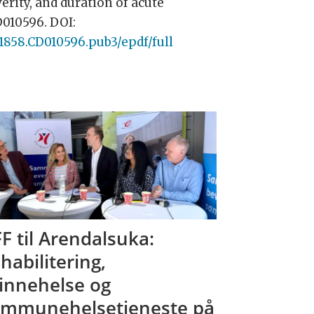
erity, and duration of acute
CD010596. DOI:
1858.CD010596.pub3/epdf/full
F til Arendalsuka:
habilitering,
innehelse og
mmunehelsetjeneste på