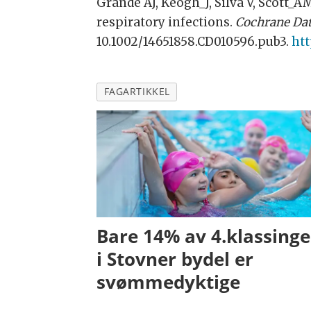
Grande AJ, Keogh_J, Silva V, Scott_A
respiratory infections.
Cochrane Dat
10.1002/14651858.CD010596.pub3.
htt
FAGARTIKKEL
Bare 14% av 4.klassing
i Stovner bydel er
svømmedyktige