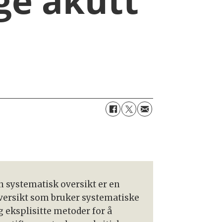
ge akutt
n systematisk oversikt er en
versikt som bruker systematiske
g eksplisitte metoder for å