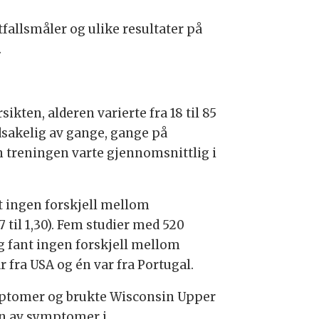
tfallsmåler og ulike resultater på
.
kten, alderen varierte fra 18 til 85
dsakelig av gange, gange på
en treningen varte gjennomsnittlig i
nt ingen forskjell mellom
 til 1,30). Fem studier med 520
g fant ingen forskjell mellom
ar fra USA og én var fra Portugal.
ymptomer og brukte Wisconsin Upper
en av symptomer i