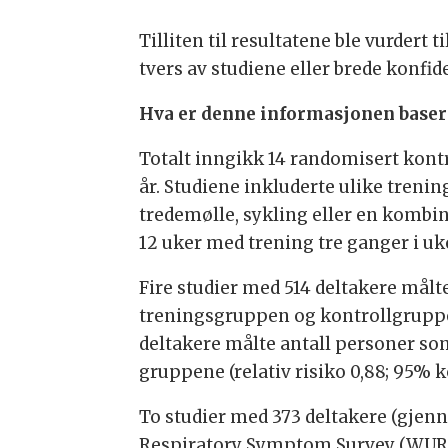
Tilliten til resultatene ble vurdert
tvers av studiene eller brede konfid
Hva er denne informasjonen baser
Totalt inngikk 14 randomisert kontro
år. Studiene inkluderte ulike tren
tredemølle, sykling eller en kombin
12 uker med trening tre ganger i uke
Fire studier med 514 deltakere målt
treningsgruppen og kontrollgruppen (
deltakere målte antall personer som
gruppene (relativ risiko 0,88; 95% ko
To studier med 373 deltakere (gjen
Respiratory Symptom Survey (WURSS