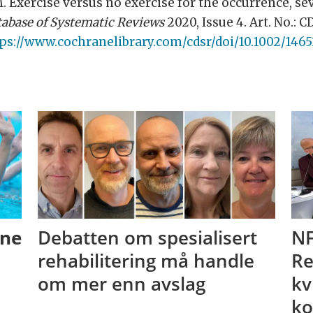
M. Exercise versus no exercise for the occurrence, sev
abase of Systematic Reviews
2020, Issue 4. Art. No.: 
ps://www.cochranelibrary.com/cdsr/doi/10.1002/1465
ene
Debatten om spesialisert
NF
rehabilitering må handle
Re
om mer enn avslag
kv
ko