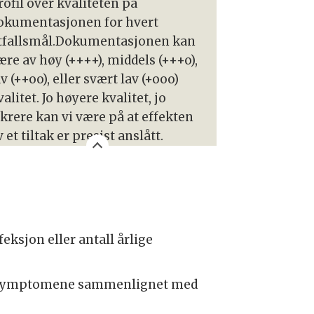
rofil over kvaliteten på
okumentasjonen for hvert
tfallsmål.Dokumentasjonen kan
ære av høy (++++), middels (+++o),
av (++oo), eller svært lav (+ooo)
valitet. Jo høyere kvalitet, jo
ikrere kan vi være på at effekten
v et tiltak er presist anslått.
eksjon eller antall årlige
av symptomene sammenlignet med