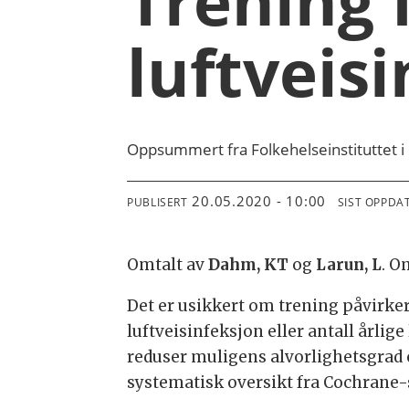
Trening 
luftveis
Oppsummert fra Folkehelseinstituttet i
20.05.2020 - 10:00
PUBLISERT
SIST OPPDA
Omtalt av
Dahm, KT
og
Larun, L
. O
Det er usikkert om trening påvirker
luftveisinfeksjon eller antall årlig
reduser muligens alvorlighetsgrad 
systematisk oversikt fra Cochrane