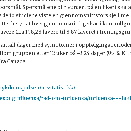
ørsmål. Spørsmålene blir vurdert på en likert skala 
e to studiene viste en gjennomsnittsforskjell mel
). Det betyr at hvis gjennomsnittlig skår i kontrollg
vere (fra 198,28 lavere til 8,87 lavere) i treningsg
e antall dager med symptomer i oppfølgingsperioden
om gruppen etter 12 uker på -2,24 dager (95 % KI fra 
 fra Canada.
/sykdomspulsen/arsstatistikk/
/sesonginfluensa/rad-om-influensa/influensa---fak