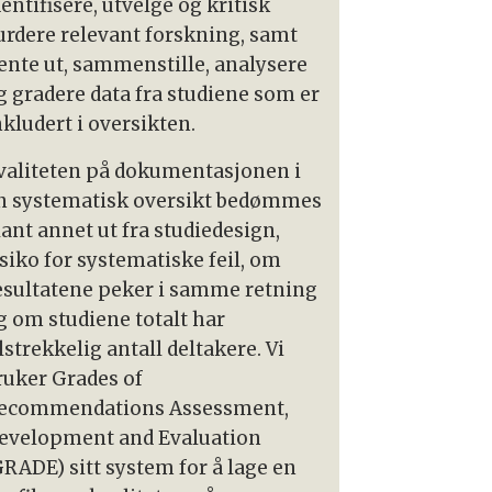
dentifisere, utvelge og kritisk
urdere relevant forskning, samt
ente ut, sammenstille, analysere
g gradere data fra studiene som er
nkludert i oversikten.
valiteten på dokumentasjonen i
n systematisk oversikt bedømmes
lant annet ut fra studiedesign,
isiko for systematiske feil, om
esultatene peker i samme retning
g om studiene totalt har
ilstrekkelig antall deltakere. Vi
ruker Grades of
ecommendations Assessment,
evelopment and Evaluation
GRADE) sitt system for å lage en