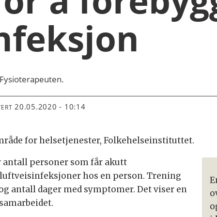
for å forebyg
infeksjon
 Fysioterapeuten.
20.05.2020 - 10:14
TERT
mråde for helsetjenester, Folkehelseinstituttet.
 antall personer som får akutt
e luftveisinfeksjoner hos en person. Trening
E
og antall dager med symptomer. Det viser en
o
-samarbeidet.
o