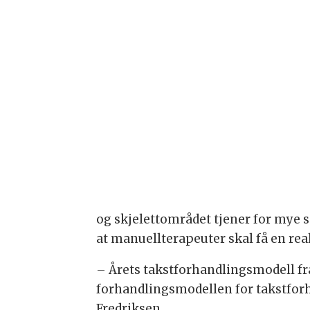
og skjelettområdet tjener for mye
at manuellterapeuter skal få en re
– Årets takstforhandlingsmodell fra 
forhandlingsmodellen for takstforh
Fredriksen.