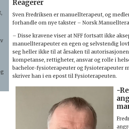
Reagerer
,
Sven Fredriksen er manuellterapeut, og medle
forhandle om nye takster – Norsk Manuelltera
– Disse kravene viser at NFF fortsatt ikke akse
av
manuellterapeuter en egen og selvstendig lovf
seg heller ikke til at årsaken til autorisasjon
kompetanse, rettigheter, ansvar og rolle i hels
bachelor-fysioterapeuter og fysioterapeuter
og
skriver han i en epost til Fysioterapeuten.
-Re
ang
man
Fred
angr