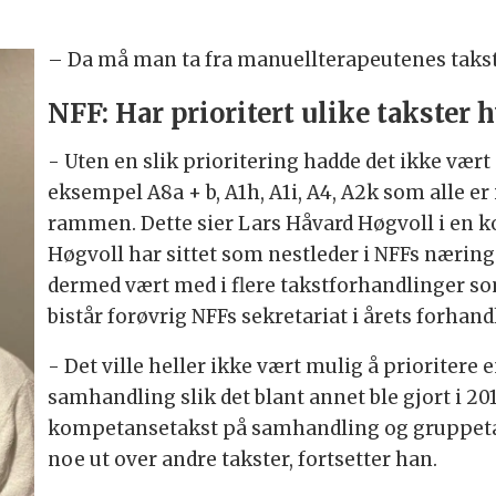
– Da må man ta fra manuellterapeutenes takster
NFF: Har prioritert ulike takster h
- Uten en slik prioritering hadde det ikke vært
eksempel A8a + b, A1h, A1i, A4, A2k som alle er
rammen. Dette sier Lars Håvard Høgvoll i en 
Høgvoll har sittet som nestleder i NFFs nærings
dermed vært med i flere takstforhandlinger so
bistår forøvrig NFFs sekretariat i årets forhand
- Det ville heller ikke vært mulig å prioriter
samhandling slik det blant annet ble gjort i 20
kompetansetakst på samhandling og gruppetakst
noe ut over andre takster, fortsetter han.