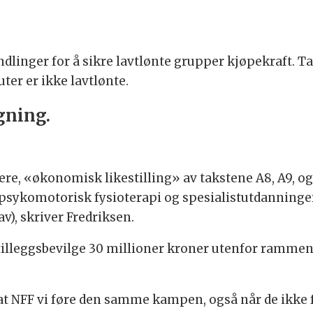
dlinger for å sikre lavtlønte grupper kjøpekraft. T
ter er ikke lavtlønte.
gning.
gere, «økonomisk likestilling» av takstene A8, A9, og 
psykomotorisk fysioterapi og spesialistutdanninger 
av), skriver Fredriksen.
l tilleggsbevilge 30 millioner kroner utenfor rammen
 NFF vi føre den samme kampen, også når de ikke f