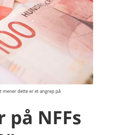
t mener dette er et angrep på
r på NFFs