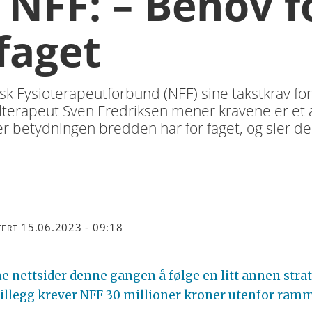
 NFF: – Behov f
faget
k Fysioterapeutforbund (NFF) sine takstkrav for
erapeut Sven Fredriksen mener kravene er et
r betydningen bredden har for faget, og sier de h
15.06.2023 - 09:18
TERT
 nettsider denne gangen å følge en litt annen strate
 tillegg krever NFF 30 millioner kroner utenfor ram