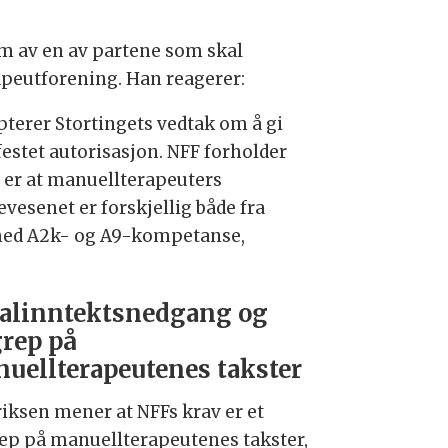
m av en av partene som skal
peutforening. Han reagerer:
pterer Stortingets vedtak om å gi
estet autorisasjon. NFF forholder
en er at manuellterapeuters
evesenet er forskjellig både fra
 med A2k- og A9-kompetanse,
alinntektsnedgang og
rep på
uellterapeutenes takster
riksen mener at NFFs krav er et
ep på manuellterapeutenes takster,