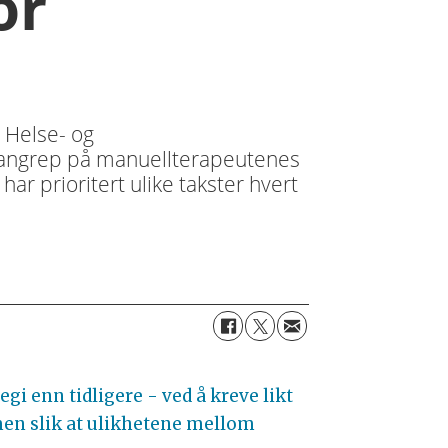
or
 Helse- og
 angrep på manuellterapeutenes
ar prioritert ulike takster hvert
gi enn tidligere - ved å kreve likt
men slik at ulikhetene mellom