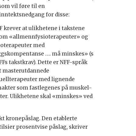
om vil føre til en
linntektsnedgang for disse:
F krever at ulikhetene i takstene
om «allmennfysioterapeuter» og
ioterapeuter med
eggskompentanse …. må minskes» (s
NFFs takstkrav). Dette er NFF-språk
at masterutdannede
ellterapeuter med lignende
makter som fastlegenes på muskel-
ter. Ulikhetene skal «minskes» ved
ikt kronepåslag. Den etablerte
lsier prosentvise påslag, skriver