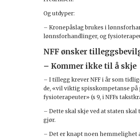
Og utdyper:
– Kronepåslag brukes i lønnsforhan
lønnsforhandlinger, og fysioterapeu
NFF ønsker tilleggsbevil
– Kommer ikke til å skje
– I tillegg krever NFF i år som tidli
de, «vil viktig spisskompetanse på 
fysioterapeuter» (s 9, i NFFs takstkr
– Dette skal skje ved at staten ska
gjør.
– Det er knapt noen hemmelighet at