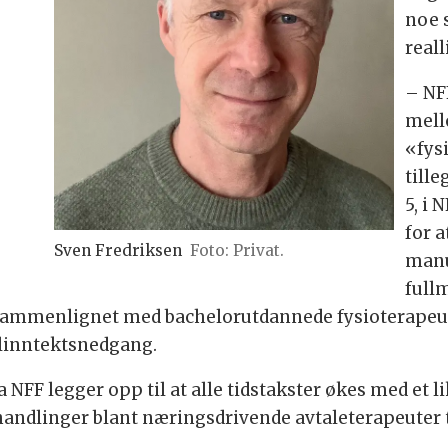
noe s
real
– NF
mell
«fys
till
5, i 
for 
Sven Fredriksen
Foto: Privat.
manu
full
 sammenlignet med bachelorutdannede fysioterapeu
alinntektsnedgang.
NFF legger opp til at alle tidstakster økes med et l
andlinger blant næringsdrivende avtaleterapeuter ti