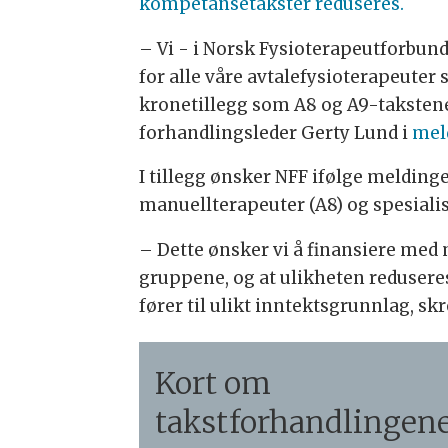
kompetansetakster reduseres.
– Vi - i Norsk Fysioterapeutforbund -
for alle våre avtalefysioterapeuter
kronetillegg som A8 og A9-takstene f
forhandlingsleder Gerty Lund i
mel
I tillegg ønsker NFF ifølge melding
manuellterapeuter (A8) og spesialis
– Dette ønsker vi å finansiere med 
gruppene, og at ulikheten reduseres
fører til ulikt inntektsgrunnlag, sk
Kort om
takstforhandlingen