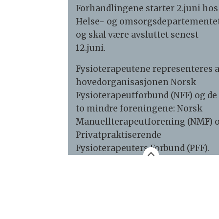
Forhandlingene starter 2.juni hos
Helse- og omsorgsdepartementet
og skal være avsluttet senest
12.juni.
Fysioterapeutene representeres 
hovedorganisasjonen Norsk
Fysioterapeutforbund (NFF) og de
to mindre foreningene: Norsk
Manuellterapeutforening (NMF) 
Privatpraktiserende
Fysioterapeuters Forbund (PFF).