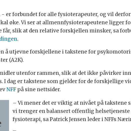
 er forbundet for alle fysioterapeuter, og vil derfor 
 skal øke. Vi ser at allmennfysioterapeutene ligger 
år, slik at den relative forskjellen minsker, sa for
dingen
.
en å utjevne forskjellene i takstene for psykomotori
ter (A2K).
midler utenfor rammen, slik at det ikke påvirker inn
. I dag er takstene som gjelder for de forskjellige 
rev
NFF
på sine nettsider.
– Vi mener det er viktig at nivået på takstene s
vi trenger en balansert offentlig helsetjenes
fysioterapi, sa Patrick Jensen leder i NFFs Nær
e