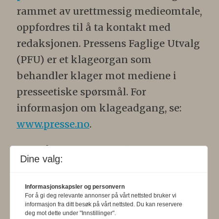
rammet av urettmessig medieomtale,
oppfordres til å ta kontakt med
redaksjonen. Pressens Faglige Utvalg
(PFU) er et klageorgan som
behandler klager mot mediene i
presseetiske spørsmål. For
informasjon om klageadgang, se:
www.presse.no
.
Formålsparagraf:
Fysioterapeuten
Dine valg:
skal gjennom en saklig og fri
informasjons- og opinionsformidling
Informasjonskapsler og personvern
For å gi deg relevante annonser på vårt nettsted bruker vi
bidra til at fysioterapifaget utvikler
informasjon fra ditt besøk på vårt nettsted. Du kan reservere
seg i samsvar med samfunnets og
deg mot dette under "Innstillinger".