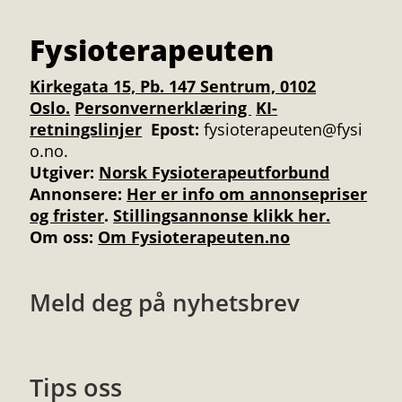
Fysioterapeuten
Kirkegata 15, Pb. 147 Sentrum, 0102
Oslo.
Personvernerklæring
KI-
retningslinjer
Epost:
fysioterapeuten@fysi
o.no.
Utgiver:
Norsk Fysioterapeutforbund
Annonsere
:
Her er info om annonsepriser
og frister
.
Stillingsannonse klikk her.
Om oss:
Om Fysioterapeuten.no
Meld deg på nyhetsbrev
Tips oss