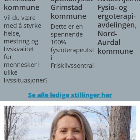
kommune
Grimstad
Fysio- og
kommune
ergoterapi-
Vil du være
avdelingen,
med å styrke
Dette er en
Nord-
helse,
spennende
mestring og
Aurdal
100%
livskvalitet
fysioterapeutstilling
kommune
for
i
mennesker i
Frisklivssentralen.
ulike
livssituasjoner?
Se alle ledige stillinger her