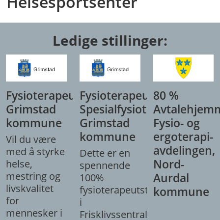
Helsesportsenter
Ledige stillinger:
Fysioterapeut,
Fysioterapeut/
80 %
Grimstad
Spesialfysioterapeut,
Avtalehjem
kommune
Grimstad
Fysio- og
kommune
ergoterapi-
Vil du være
avdelingen,
med å styrke
Dette er en
Nord-
helse,
spennende
mestring og
Aurdal
100%
livskvalitet
fysioterapeutstilling
kommune
for
i
mennesker i
Frisklivssentralen.