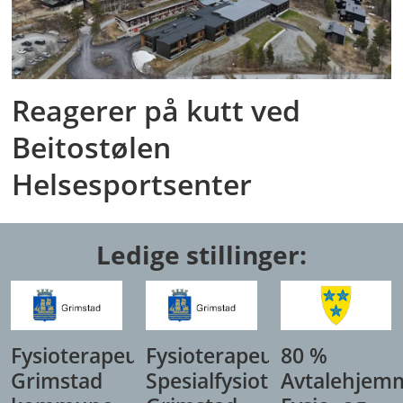
Reagerer på kutt ved
Beitostølen
Helsesportsenter
Ledige stillinger:
Fysioterapeut,
Fysioterapeut/
80 %
Grimstad
Spesialfysioterapeut,
Avtalehjem