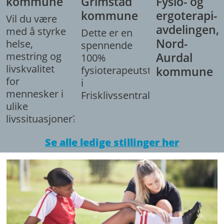
kommune
Grimstad
Fysio- og
kommune
ergoterapi-
Vil du være
avdelingen,
med å styrke
Dette er en
Nord-
helse,
spennende
mestring og
Aurdal
100%
livskvalitet
fysioterapeutstilling
kommune
for
i
mennesker i
Frisklivssentralen.
ulike
livssituasjoner?
Se alle ledige stillinger her