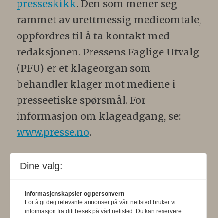
presseskikk
. Den som mener seg
rammet av urettmessig medieomtale,
oppfordres til å ta kontakt med
redaksjonen. Pressens Faglige Utvalg
(PFU) er et klageorgan som
behandler klager mot mediene i
presseetiske spørsmål. For
informasjon om klageadgang, se:
www.presse.no
.
Formålsparagraf:
Fysioterapeuten
Dine valg:
skal gjennom en saklig og fri
informasjons- og opinionsformidling
Informasjonskapsler og personvern
For å gi deg relevante annonser på vårt nettsted bruker vi
bidra til at fysioterapifaget utvikler
informasjon fra ditt besøk på vårt nettsted. Du kan reservere