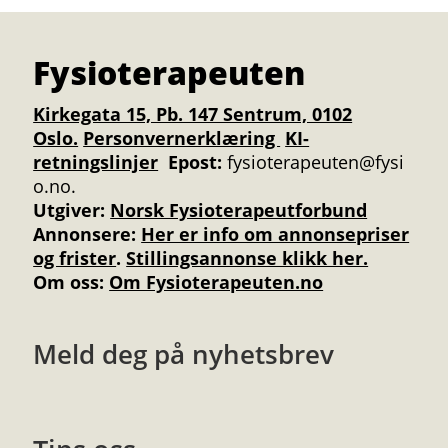
Fysioterapeuten
Kirkegata 15, Pb. 147 Sentrum, 0102
Oslo.
Personvernerklæring
KI-
retningslinjer
Epost:
fysioterapeuten@fysi
o.no.
Utgiver:
Norsk Fysioterapeutforbund
Annonsere
:
Her er info om annonsepriser
og frister
.
Stillingsannonse klikk her.
Om oss:
Om Fysioterapeuten.no
Meld deg på nyhetsbrev