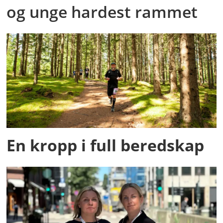
og unge hardest rammet
En kropp i full beredskap