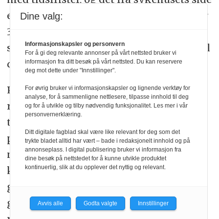
er ønskelig at de fleste opereres innenfor
Dine valg:
35 dager, vil ikke dette i praksis alltid la
Informasjonskapsler og personvern
seg gjennomføre selv om det ville vært til
For å gi deg relevante annonser på vårt nettsted bruker vi
det beste for pasientene.
informasjon fra ditt besøk på vårt nettsted. Du kan reservere
deg mot dette under "Innstillinger".
Prehabilitering er en tids- og
For øvrig bruker vi informasjonskapsler og lignende verktøy for
analyse, for å sammenligne nettlesere, tilpasse innhold til deg
ressurskrevende prosess, og det er
og for å utvikle og tilby nødvendig funksjonalitet. Les mer i vår
personvernerklæring.
tidligere vist at det brukes for mye tid på
Ditt digitale fagblad skal være like relevant for deg som det
prehabilitering av de som trenger det
trykte bladet alltid har vært – bade i redaksjonelt innhold og på
annonseplass. I digital publisering bruker vi informasjon fra
minst (13). I Canada ble pasientene
dine besøk på nettstedet for å kunne utvikle produktet
kontinuerlig, slik at du opplever det nyttig og relevant.
kartlagt før inkludering. Pasienter som
gikk under 400 meter på 6-minutter-
gangtest (6MWT), lå under 4 på self-
Avvis alle
Godta valgte
Innstillinger
reported METs og over 1 på Revised