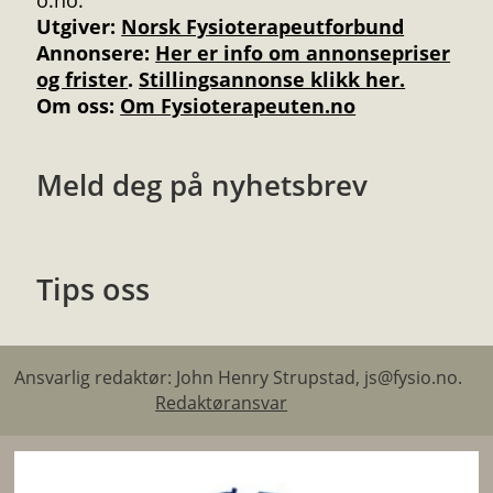
Utgiver:
Norsk Fysioterapeutforbund
Annonsere
:
Her er info om annonsepriser
og frister
.
Stillingsannonse klikk her.
Om oss:
Om Fysioterapeuten.no
Meld deg på nyhetsbrev
Tips oss
Ansvarlig redaktør: John Henry Strupstad, js@fysio.no.
Redaktøransvar