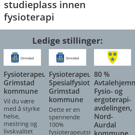
studieplass innen
fysioterapi
Ledige stillinger:
Fysioterapeut,
Fysioterapeut/
80 %
Grimstad
Spesialfysioterapeut,
Avtalehjem
kommune
Grimstad
Fysio- og
kommune
ergoterapi-
Vil du være
avdelingen,
med å styrke
Dette er en
Nord-
helse,
spennende
mestring og
Aurdal
100%
livskvalitet
fysioterapeutstilling
kommune