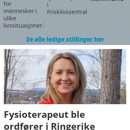
for
i
mennesker i
Frisklivssentralen.
ulike
livssituasjoner?
Se alle ledige stillinger her
Fysioterapeut ble
ordfører i Ringerike