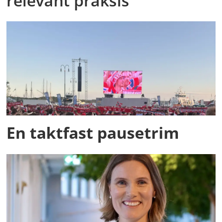
relevant praksis
En taktfast pausetrim