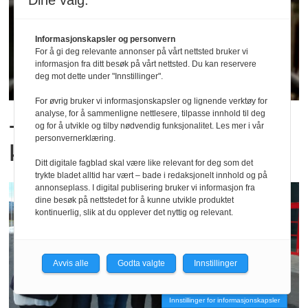
Dine valg:
Informasjonskapsler og personvern
For å gi deg relevante annonser på vårt nettsted bruker vi
informasjon fra ditt besøk på vårt nettsted. Du kan reservere
deg mot dette under "Innstillinger".
For øvrig bruker vi informasjonskapsler og lignende verktøy for
analyse, for å sammenligne nettlesere, tilpasse innhold til deg
– Må først utrede
og for å utvikle og tilby nødvendig funksjonalitet. Les mer i vår
personvernerklæring.
konsekvensene
Ditt digitale fagblad skal være like relevant for deg som det
trykte bladet alltid har vært – bade i redaksjonelt innhold og på
annonseplass. I digital publisering bruker vi informasjon fra
dine besøk på nettstedet for å kunne utvikle produktet
kontinuerlig, slik at du opplever det nyttig og relevant.
Avvis alle
Godta valgte
Innstillinger
Innstillinger for informasjonskapsler