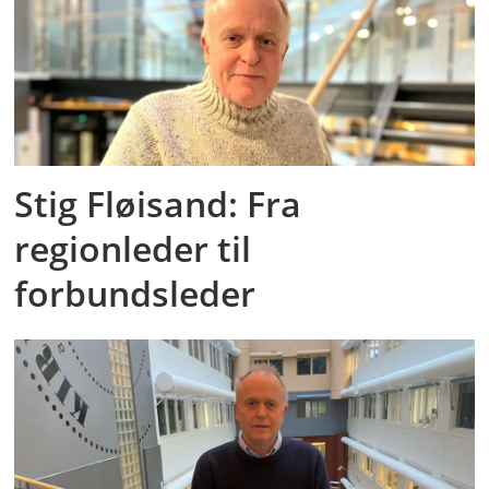
Stig Fløisand: Fra
regionleder til
forbundsleder