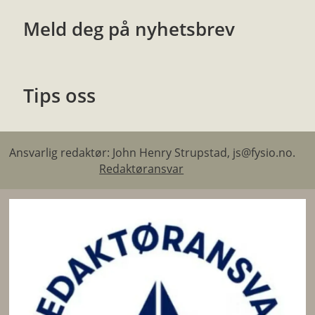
Meld deg på nyhetsbrev
Tips oss
Ansvarlig redaktør: John Henry Strupstad, js@fysio.no.
Redaktøransvar