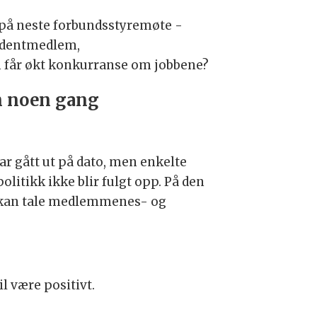
s på neste forbundsstyremøte -
tudentmedlem,
 får økt konkurranse om jobbene?
nn noen gang
har gått ut på dato, men enkelte
olitikk ikke blir fulgt opp. På den
om kan tale medlemmenes- og
l være positivt.