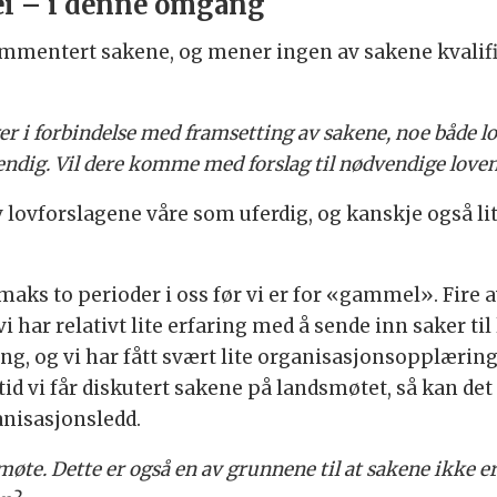
nei – i denne omgang
mmentert sakene, og mener ingen av sakene kvalifise
r i forbindelse med framsetting av sakene, noe både lo
ndig. Vil dere komme med forslag til nødvendige love
 av lovforslagene våre som uferdig, og kanskje også 
maks to perioder i oss før vi er for «gammel». Fire a
i har relativt lite erfaring med å sende inn saker til
ding, og vi har fått svært lite organisasjonsopplæring
tid vi får diskutert sakene på landsmøtet, så kan det
anisasjonsledd.
smøte. Dette er også en av grunnene til at sakene ikke e