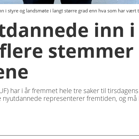
n i styre og landsmøte i langt større grad enn hva som har vært til
utdannede inn i
 flere stemmer
ene
) har i år fremmet hele tre saker til tirsdagen
 nyutdannede representerer fremtiden, og må bli