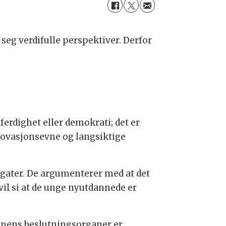
eg verdifulle perspektiver. Derfor
ferdighet eller demokrati; det er
nnovasjonsevne og langsiktige
egater. De argumenterer med at det
il si at de unge nyutdannede er
onens beslutningsorganer er