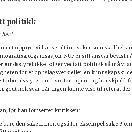
tt politikk
r her?
 som et opprør. Vi har sendt inn saker som skal beha
emokratisk organisasjon. NUF er sitt ansvar bevist i
orbundsstyret ikke følger vedtatt politikk så må vi si
eten for et oppslagsverk eller en kunnskapskilde sk
 forbundsstyret om hvorfor ingenting har skjedd, fikk
er godt nok svar når ingen kunne vise til referat der 
an, før han fortsetter kritikken:
 ikke bare den saken, men også for eksempel sak 3.3 
fått med meg!