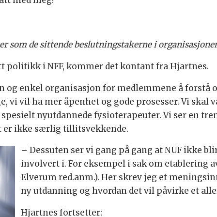
r som de sittende beslutningstakerne i organisasjone
att politikk i NFF, kommer det kontant fra Hjartnes.
n og enkel organisasjon for medlemmene å forstå og f
, vi vil ha mer åpenhet og gode prosesser. Vi skal v
 spesielt nyutdannede fysioterapeuter. Vi ser en trend 
 er ikke særlig tillitsvekkende.
– Dessuten ser vi gang på gang at NUF ikke blir
involvert i. For eksempel i sak om etablering a
Elverum red.anm.). Her skrev jeg et meningsin
ny utdanning og hvordan det vil påvirke et al
Hjartnes fortsetter: