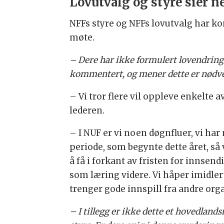
Lovutvalg og styre sier 
NFFs styre og NFFs lovutvalg har ko
møte.
– Dere har ikke formulert lovendringe
kommentert, og mener dette er nødve
– Vi tror flere vil oppleve enkelte
lederen.
– I NUF er vi noen døgnfluer, vi har 
periode, som begynte dette året, så v
å få i forkant av fristen for innsen
som læring videre. Vi håper imidler
trenger gode innspill fra andre org
– I tillegg er ikke dette et hovedland