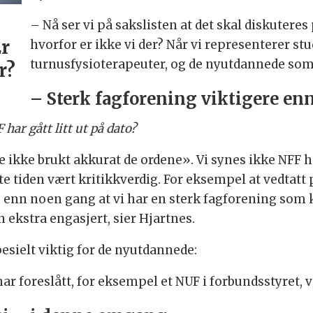
– Nå ser vi på sakslisten at det skal diskutere
Er
hvorfor er ikke vi der? Når vi representerer s
turnusfysioterapeuter, og de nyutdannede som
r?
– Sterk fagforening viktigere e
har gått litt ut på dato?
lle ikke brukt akkurat de ordene». Vi synes ikke NFF 
e tiden vært kritikkverdig. For eksempel at vedtatt p
re enn noen gang at vi har en sterk fagforening s
 ekstra engasjert, sier Hjartnes.
esielt viktig for de nyutdannede:
ar foreslått, for eksempel et NUF i forbundsstyret, vi