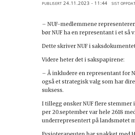
24.11.2023 - 11:44
PUBLISERT
SIST OPPDA
– NUF-medlemmene representerer fre
bør NUF ha en representant i et så 
Dette skriver NUF i saksdokumentet
Videre heter det i sakspapirene:
– Å inkludere en representant for N
også et strategisk valg som har dir
suksess.
I tillegg ønsker NUF flere stemmer 
per 20.september var hele 2618 med
underrepresentert på landsmøtet 
Fysioterapeuten har snakket med H