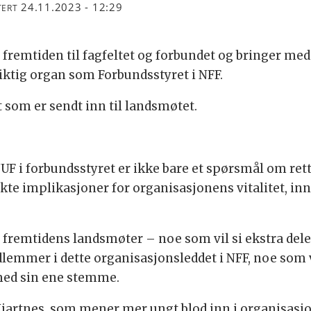
24.11.2023 - 12:29
TERT
mtiden til fagfeltet og forbundet og bringer med s
viktig organ som Forbundsstyret i NFF.
 som er sendt inn til landsmøtet.
UF i forbundsstyret er ikke bare et spørsmål om rett
ekte implikasjoner for organisasjonens vitalitet, i
i fremtidens landsmøter – noe som vil si ekstra del
lemmer i dette organisasjonsleddet i NFF, noe som v
med sin ene stemme.
jartnes, som mener mer ungt blod inn i organisasj