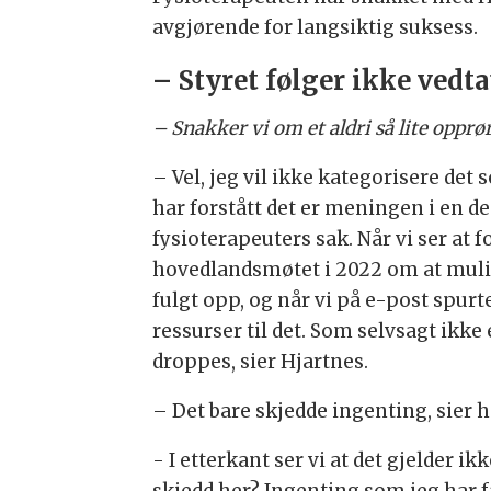
avgjørende for langsiktig suksess.
– Styret følger ikke vedta
– Snakker vi om et aldri så lite opprø
– Vel, jeg vil ikke kategorisere det
har forstått det er meningen i en d
fysioterapeuters sak. Når vi ser at f
hovedlandsmøtet i 2022 om at muligh
fulgt opp, og når vi på e-post spurte
ressurser til det. Som selvsagt ikke 
droppes, sier Hjartnes.
– Det bare skjedde ingenting, sier h
- I etterkant ser vi at det gjelder
skjedd her? Ingenting som jeg har 