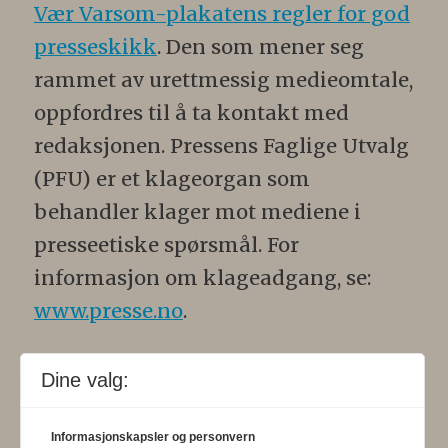
Vær Varsom-plakatens regler for god
presseskikk
. Den som mener seg
rammet av urettmessig medieomtale,
oppfordres til å ta kontakt med
redaksjonen. Pressens Faglige Utvalg
(PFU) er et klageorgan som
behandler klager mot mediene i
presseetiske spørsmål. For
informasjon om klageadgang, se:
www.presse.no
.
Formålsparagraf:
Fysioterapeuten
Dine valg:
skal gjennom en saklig og fri
informasjons- og opinionsformidling
Informasjonskapsler og personvern