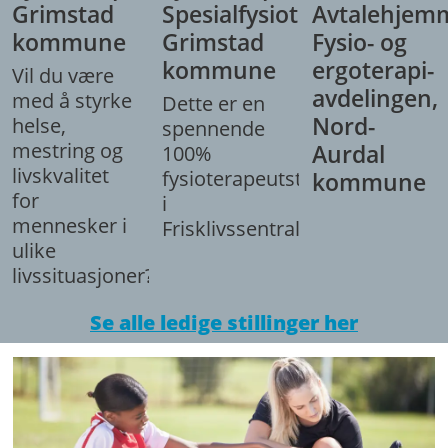
Grimstad
Spesialfysioterapeut,
Avtalehjem
kommune
Grimstad
Fysio- og
kommune
ergoterapi-
Vil du være
avdelingen,
med å styrke
Dette er en
Nord-
helse,
spennende
mestring og
Aurdal
100%
livskvalitet
fysioterapeutstilling
kommune
for
i
mennesker i
Frisklivssentralen.
ulike
livssituasjoner?
Se alle ledige stillinger her