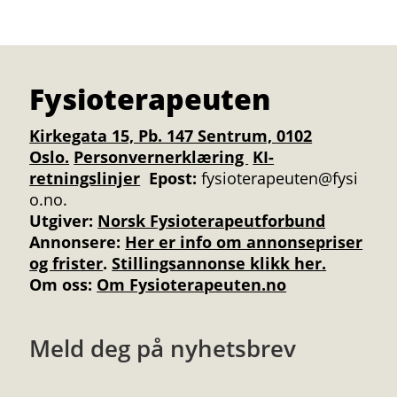
Fysioterapeuten
Kirkegata 15, Pb. 147 Sentrum, 0102
Oslo.
Personvernerklæring
KI-
retningslinjer
Epost:
fysioterapeuten@fysi
o.no.
Utgiver:
Norsk Fysioterapeutforbund
Annonsere
:
Her er info om annonsepriser
og frister
.
Stillingsannonse klikk her.
Om oss:
Om Fysioterapeuten.no
Meld deg på nyhetsbrev