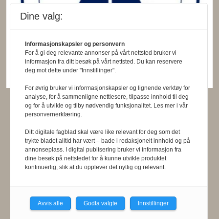
Dine valg:
Informasjonskapsler og personvern
For å gi deg relevante annonser på vårt nettsted bruker vi
informasjon fra ditt besøk på vårt nettsted. Du kan reservere
deg mot dette under "Innstillinger".
For øvrig bruker vi informasjonskapsler og lignende verktøy for
analyse, for å sammenligne nettlesere, tilpasse innhold til deg
og for å utvikle og tilby nødvendig funksjonalitet. Les mer i vår
personvernerklæring.
Ditt digitale fagblad skal være like relevant for deg som det
trykte bladet alltid har vært – bade i redaksjonelt innhold og på
annonseplass. I digital publisering bruker vi informasjon fra
dine besøk på nettstedet for å kunne utvikle produktet
kontinuerlig, slik at du opplever det nyttig og relevant.
Avvis alle
Godta valgte
Innstillinger
Fysioterapeuten redigeres etter