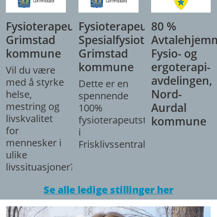
Fysioterapeut,
Fysioterapeut/
80 %
Grimstad
Spesialfysioterapeut,
Avtalehjem
kommune
Grimstad
Fysio- og
kommune
ergoterapi-
Vil du være
avdelingen,
med å styrke
Dette er en
Nord-
helse,
spennende
mestring og
Aurdal
100%
livskvalitet
fysioterapeutstilling
kommune
for
i
mennesker i
Frisklivssentralen.
ulike
livssituasjoner?
Se alle ledige stillinger her