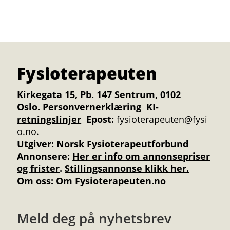
Fysioterapeuten
Kirkegata 15, Pb. 147 Sentrum, 0102
Oslo.
Personvernerklæring
KI-
retningslinjer
Epost:
fysioterapeuten@fysi
o.no.
Utgiver:
Norsk Fysioterapeutforbund
Annonsere
:
Her er info om annonsepriser
og frister
.
Stillingsannonse klikk her.
Om oss:
Om Fysioterapeuten.no
Meld deg på nyhetsbrev