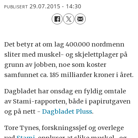
29.07.2015 - 14:30
PUBLISERT
Det betyr at om lag 400.000 nordmenn
sliter med muskel- og skjelettplager på
grunn av jobben, noe som koster
samfunnet ca. 185 milliarder kroner i året.
Dagbladet har onsdag en fyldig omtale
av Stami-rapporten, både i papirutgaven
og på nett -
Dagbladet Pluss
.
Tore Tynes, forskningssjef og overlege
ved
Stami
, opplyser at slike muskel- og