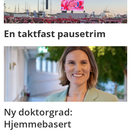
En taktfast pausetrim
Ny doktorgrad:
Hjemmebasert