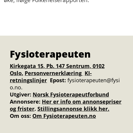
Fysioterapeuten
Kirkegata 15, Pb. 147 Sentrum, 0102
Oslo.
Personvernerklæring
KI-
retningslinjer
Epost:
fysioterapeuten@fysi
o.no.
Utgiver:
Norsk Fysioterapeutforbund
Annonsere
:
Her er info om annonsepriser
og frister
.
Stillingsannonse klikk her.
Om oss:
Om Fysioterapeuten.no