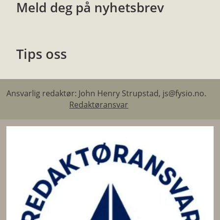
Meld deg på nyhetsbrev
Tips oss
Ansvarlig redaktør: John Henry Strupstad, js@fysio.no.
Redaktøransvar