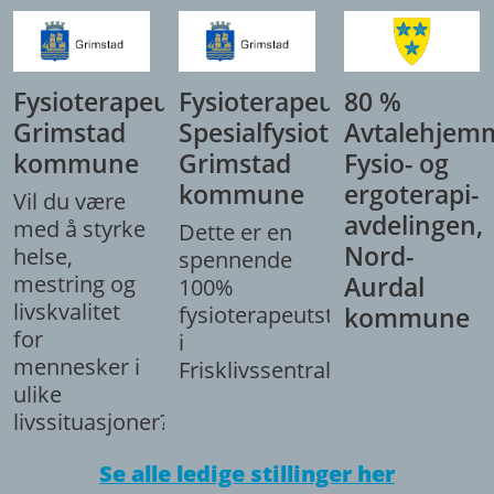
Fysioterapeut,
Fysioterapeut/
80 %
Grimstad
Spesialfysioterapeut,
Avtalehjem
kommune
Grimstad
Fysio- og
kommune
ergoterapi-
Vil du være
avdelingen,
med å styrke
Dette er en
Nord-
helse,
spennende
mestring og
Aurdal
100%
livskvalitet
fysioterapeutstilling
kommune
for
i
mennesker i
Frisklivssentralen.
ulike
livssituasjoner?
Se alle ledige stillinger her