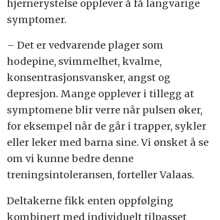
hjernerystelse opplever å få langvarige
Individuelt tilpasset
symptomer.
kondisjonstrening var trygg å
gjennomføre.
– Det er vedvarende plager som
hodepine, svimmelhet, kvalme,
Treningen gjorde at pasientene tålte
konsentrasjonsvansker, angst og
høyere fysisk belastning.
depresjon. Mange opplever i tillegg at
Symptombyrden ble ikke redusert
symptomene blir verre når pulsen øker,
mer enn ved vanlig oppfølging.
for eksempel når de går i trapper, sykler
eller leker med barna sine. Vi ønsket å se
Forskerne anbefaler tilpasset
om vi kunne bedre denne
aktivitet fremfor langvarig hvile.
treningsintoleransen, forteller Valaas.
Deltakerne fikk enten oppfølging
kombinert med individuelt tilpasset