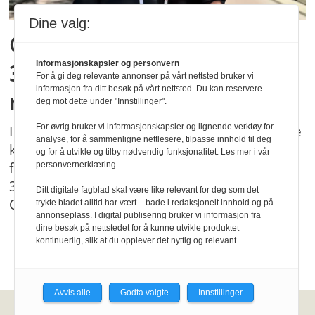
Dine valg:
Går mot slutten for
36‑timersuka: – Et
Informasjonskapsler og personvern
For å gi deg relevante annonser på vårt nettsted bruker vi
informasjon fra ditt besøk på vårt nettsted. Du kan reservere
nødvendig kompromiss
deg mot dette under "Innstillinger".
For øvrig bruker vi informasjonskapsler og lignende verktøy for
I flere tiår har ansatte fysioterapeuter i norske
analyse, for å sammenligne nettlesere, tilpasse innhold til deg
kommuner hatt en arbeidstid som skilte dem
og for å utvikle og tilby nødvendig funksjonalitet. Les mer i vår
fra resten av kommune-Norge. Nå er
personvernerklæring.
36‑timersuka på vei ut. Hvordan skjedde det?
Ditt digitale fagblad skal være like relevant for deg som det
Og hva betyr det?
trykte bladet alltid har vært – bade i redaksjonelt innhold og på
annonseplass. I digital publisering bruker vi informasjon fra
dine besøk på nettstedet for å kunne utvikle produktet
kontinuerlig, slik at du opplever det nyttig og relevant.
Avvis alle
Godta valgte
Innstillinger