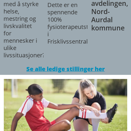
avdelingen,
med å styrke
Dette er en
Nord-
helse,
spennende
mestring og
Aurdal
100%
livskvalitet
fysioterapeutstilling
kommune
for
i
mennesker i
Frisklivssentralen.
ulike
livssituasjoner?
Se alle ledige stillinger her