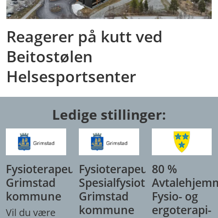
Reagerer på kutt ved
Beitostølen
Helsesportsenter
Ledige stillinger:
Fysioterapeut,
Fysioterapeut/
80 %
Grimstad
Spesialfysioterapeut,
Avtalehjem
kommune
Grimstad
Fysio- og
kommune
ergoterapi-
Vil du være