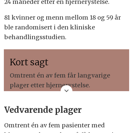
24 måneder etter en hjernerystelse.
81 kvinner og menn mellom 18 og 59 år
ble randomisert i den kliniske
behandlingsstudien.
Kort sagt
Omtrent én av fem får langvarige
plager etter hjernery
stelse.
Mange utvikler treningsintoleranse
Vedvarende plager
og får økte symptomer når pulsen
stiger.
Omtrent én av fem pasienter med