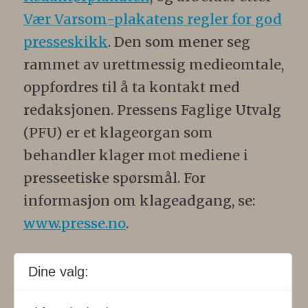
Vær Varsom-plakatens regler for god
presseskikk
. Den som mener seg
rammet av urettmessig medieomtale,
oppfordres til å ta kontakt med
redaksjonen. Pressens Faglige Utvalg
(PFU) er et klageorgan som
behandler klager mot mediene i
presseetiske spørsmål. For
informasjon om klageadgang, se:
www.presse.no
.
Formålsparagraf:
Fysioterapeuten
Dine valg:
skal gjennom en saklig og fri
informasjons- og opinionsformidling