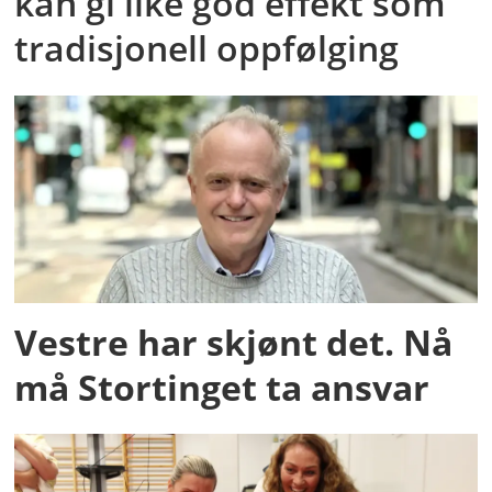
kan gi like god effekt som
tradisjonell oppfølging
Vestre har skjønt det. Nå
må Stortinget ta ansvar