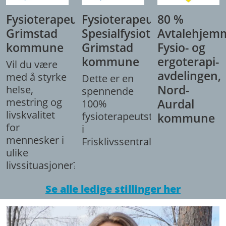
Fysioterapeut,
Fysioterapeut/
80 %
Grimstad
Spesialfysioterapeut,
Avtalehjem
kommune
Grimstad
Fysio- og
kommune
ergoterapi-
Vil du være
avdelingen,
med å styrke
Dette er en
Nord-
helse,
spennende
mestring og
Aurdal
100%
livskvalitet
fysioterapeutstilling
kommune
for
i
mennesker i
Frisklivssentralen.
ulike
livssituasjoner?
Se alle ledige stillinger her