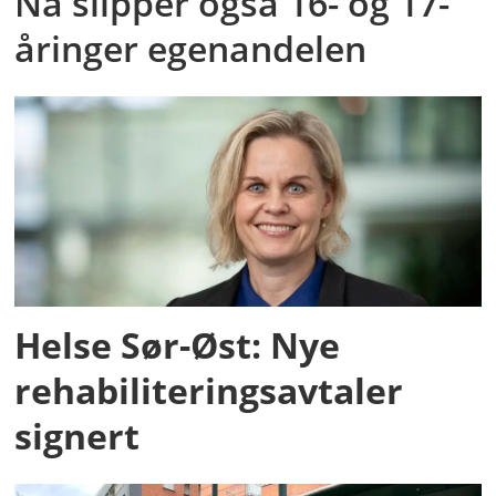
Nå slipper også 16- og 17-
åringer egenandelen
Helse Sør-Øst: Nye
rehabiliteringsavtaler
signert