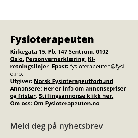
Fysioterapeuten
Kirkegata 15, Pb. 147 Sentrum, 0102
Oslo.
Personvernerklæring
KI-
retningslinjer
Epost:
fysioterapeuten@fysi
o.no.
Utgiver:
Norsk Fysioterapeutforbund
Annonsere
:
Her er info om annonsepriser
og frister
.
Stillingsannonse klikk her.
Om oss:
Om Fysioterapeuten.no
Meld deg på nyhetsbrev