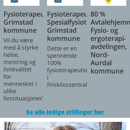
Fysioterapeut,
Fysioterapeut/
80 %
Grimstad
Spesialfysioterapeut,
Avtalehjem
kommune
Grimstad
Fysio- og
kommune
ergoterapi-
Vil du være
avdelingen,
med å styrke
Dette er en
Nord-
helse,
spennende
mestring og
Aurdal
100%
livskvalitet
fysioterapeutstilling
kommune
for
i
mennesker i
Frisklivssentralen.
ulike
livssituasjoner?
Se alle ledige stillinger her