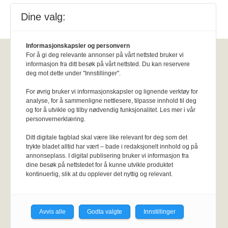
Dine valg:
Informasjonskapsler og personvern
For å gi deg relevante annonser på vårt nettsted bruker vi
Fysioterapeuten
informasjon fra ditt besøk på vårt nettsted. Du kan reservere
deg mot dette under "Innstillinger".
Kirkegata 15, Pb. 147 Sentrum, 0102
For øvrig bruker vi informasjonskapsler og lignende verktøy for
Oslo.
Personvernerklæring
KI-
analyse, for å sammenligne nettlesere, tilpasse innhold til deg
og for å utvikle og tilby nødvendig funksjonalitet. Les mer i vår
retningslinjer
Epost:
fysioterapeuten@fysi
personvernerklæring.
o.no.
Utgiver:
Norsk Fysioterapeutforbund
Ditt digitale fagblad skal være like relevant for deg som det
trykte bladet alltid har vært – bade i redaksjonelt innhold og på
Annonsere
:
Her er info om annonsepriser
annonseplass. I digital publisering bruker vi informasjon fra
og frister
.
Stillingsannonse klikk her.
dine besøk på nettstedet for å kunne utvikle produktet
Om oss:
Om Fysioterapeuten.no
kontinuerlig, slik at du opplever det nyttig og relevant.
Meld deg på nyhetsbrev
Avvis alle
Godta valgte
Innstillinger