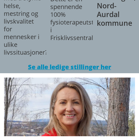
Nord-
helse,
spennende
mestring og
Aurdal
100%
livskvalitet
fysioterapeutstilling
kommune
for
i
mennesker i
Frisklivssentralen.
ulike
livssituasjoner?
Se alle ledige stillinger her