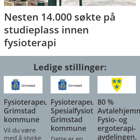
Nesten 14.000 søkte på
studieplass innen
fysioterapi
Ledige stillinger:
Fysioterapeut,
Fysioterapeut/
80 %
Grimstad
Spesialfysioterapeut,
Avtalehjem
kommune
Grimstad
Fysio- og
kommune
ergoterapi-
Vil du være
avdelingen,
med å styrke
Dette er en