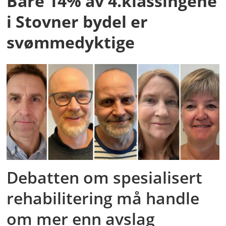
Bare 14% av 4.klassingene
i Stovner bydel er
svømmedyktige
Debatten om spesialisert
rehabilitering må handle
om mer enn avslag