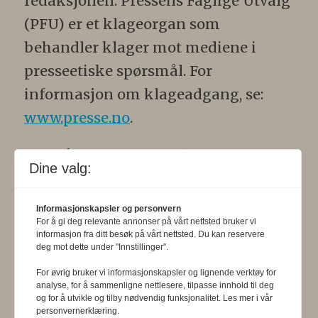
redaksjonen. Pressens Faglige Utvalg
(PFU) er et klageorgan som
behandler klager mot mediene i
presseetiske spørsmål. For
informasjon om klageadgang, se:
www.presse.no
.
Formålsparagraf:
Fysioterapeuten
Dine valg:
skal gjennom en saklig og fri
informasjons- og opinionsformidling
Informasjonskapsler og personvern
bidra til at fysioterapifaget utvikler
For å gi deg relevante annonser på vårt nettsted bruker vi
informasjon fra ditt besøk på vårt nettsted. Du kan reservere
seg i samsvar med samfunnets og
deg mot dette under "Innstillinger".
befolkningens behov. Tidsskriftet skal
For øvrig bruker vi informasjonskapsler og lignende verktøy for
analyse, for å sammenligne nettlesere, tilpasse innhold til deg
belyse fysioterapifaglige
og for å utvikle og tilby nødvendig funksjonalitet. Les mer i vår
personvernerklæring.