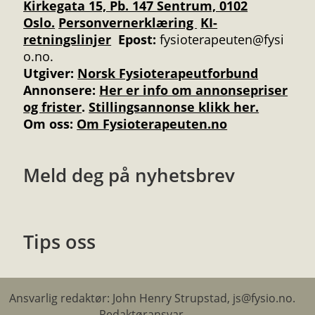
Kirkegata 15, Pb. 147 Sentrum, 0102
Oslo.
Personvernerklæring
KI-
retningslinjer
Epost:
fysioterapeuten@fysi
o.no.
Utgiver:
Norsk Fysioterapeutforbund
Annonsere
:
Her er info om annonsepriser
og frister
.
Stillingsannonse klikk her.
Om oss:
Om Fysioterapeuten.no
Meld deg på nyhetsbrev
Tips oss
Ansvarlig redaktør: John Henry Strupstad, js@fysio.no.
Redaktøransvar