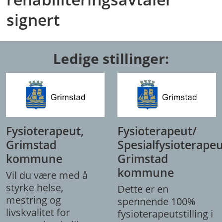
signert
Ledige stillinger:
Fysioterapeut,
Fysioterapeut/
Grimstad
Spesialfysioterapeu
kommune
Grimstad
kommune
Vil du være med å
styrke helse,
Dette er en
mestring og
spennende 100%
livskvalitet for
fysioterapeutstilling i