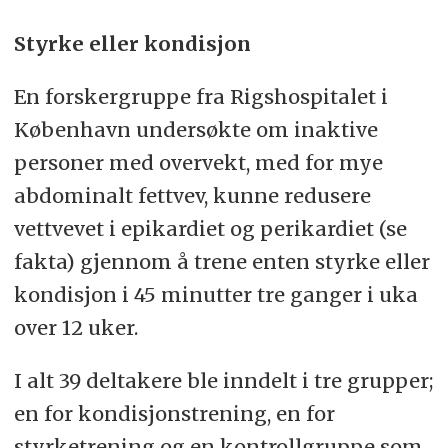
tynne, glatte cellelaget som kler
Styrke eller kondisjon
overflaten av
hjertet
utvendig. Det
kler også litt av de tilstøtende delene
En forskergruppe fra Rigshospitalet i
av hovedpulsåren
(aorta),
København undersøkte om inaktive
lungepulsåren
(arteria pulmonalis)
og
personer med overvekt, med for mye
øvre
hulvene
(vena cava superior)
. Ved
abdominalt fettvev, kunne redusere
hjertets basis danner det en
vettvevet i epikardiet og perikardiet (se
omslagsfold og går over på innsiden
fakta) gjennom å trene enten styrke eller
av
hjerteposen
(perikard).
kondisjon i 45 minutter tre ganger i uka
over 12 uker.
Kilde:
Store Medisinske Leksikon.
I alt 39 deltakere ble inndelt i tre grupper;
en for kondisjonstrening, en for
styrketrening og en kontrollgruppe som