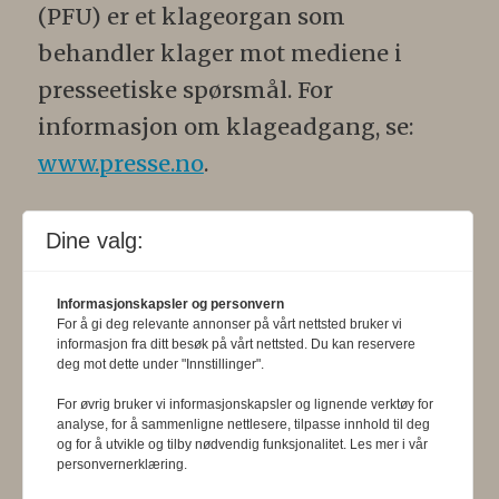
(PFU) er et klageorgan som
behandler klager mot mediene i
presseetiske spørsmål. For
informasjon om klageadgang, se:
www.presse.no
.
Formålsparagraf:
Fysioterapeuten
Dine valg:
skal gjennom en saklig og fri
informasjons- og opinionsformidling
Informasjonskapsler og personvern
For å gi deg relevante annonser på vårt nettsted bruker vi
bidra til at fysioterapifaget utvikler
informasjon fra ditt besøk på vårt nettsted. Du kan reservere
seg i samsvar med samfunnets og
deg mot dette under "Innstillinger".
befolkningens behov. Tidsskriftet skal
For øvrig bruker vi informasjonskapsler og lignende verktøy for
analyse, for å sammenligne nettlesere, tilpasse innhold til deg
belyse fysioterapifaglige
og for å utvikle og tilby nødvendig funksjonalitet. Les mer i vår
personvernerklæring.
organisasjons-, utdannings- og helse-