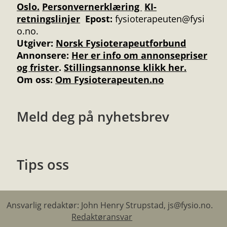
Oslo.
Personvernerklæring
KI-
retningslinjer
Epost:
fysioterapeuten@fysi
o.no.
Utgiver:
Norsk Fysioterapeutforbund
Annonsere
:
Her er info om annonsepriser
og frister
.
Stillingsannonse klikk her.
Om oss:
Om Fysioterapeuten.no
Meld deg på nyhetsbrev
Tips oss
Ansvarlig redaktør: John Henry Strupstad, js@fysio.no.
Redaktøransvar