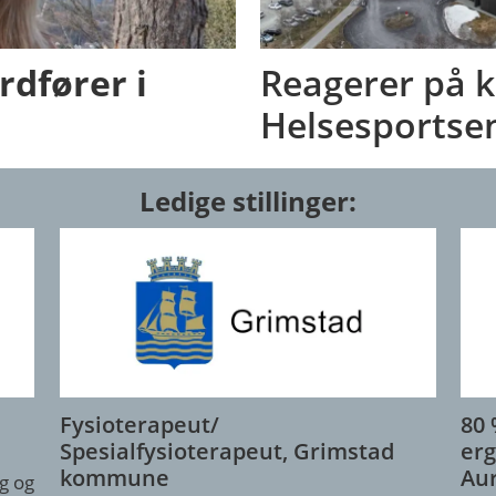
rdfører i
Reagerer på k
Helsesportse
Ledige stillinger:
Fysioterapeut/
80 
Spesialfysioterapeut, Grimstad
erg
kommune
Au
g og