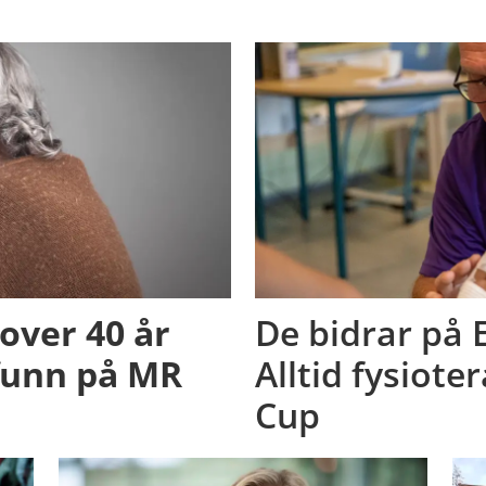
 over 40 år
De bidrar på E
funn på MR
Alltid fysiot
Cup