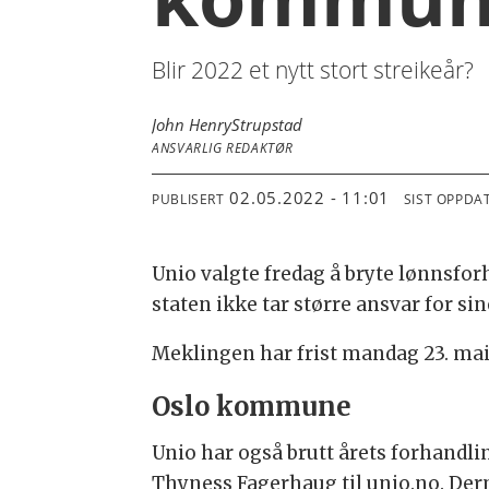
Blir 2022 et nytt stort streikeår?
John Henry
Strupstad
ANSVARLIG REDAKTØR
02.05.2022 - 11:01
PUBLISERT
SIST OPPDA
Unio valgte fredag å bryte lønnsforha
staten ikke tar større ansvar for si
Meklingen har frist mandag 23. mai
Oslo kommune
Unio har også brutt årets forhandl
Thyness Fagerhaug til unio.no. Der