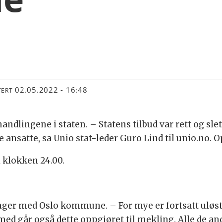
02.05.2022 - 16:48
TERT
ndlingene i staten. – Statens tilbud var rett og slett 
ne ansatte, sa Unio stat-leder Guro Lind til unio.no. 
 klokken 24.00.
inger med Oslo kommune. – For mye er fortsatt uløst
med går også dette oppgjøret til mekling. Alle de a