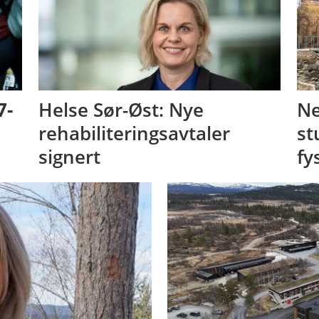
7-
Helse Sør-Øst: Nye
Ne
rehabiliteringsavtaler
st
signert
fy