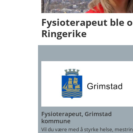
Fysioterapeut ble o
Ringerike
Fysioterapeut, Grimstad
kommune
Vil du være med å styrke helse, mestrin