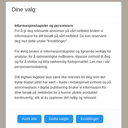
behandler klager mot mediene i
Dine valg:
presseetiske spørsmål. For
informasjon om klageadgang, se:
Informasjonskapsler og personvern
www.presse.no
.
For å gi deg relevante annonser på vårt nettsted bruker vi
informasjon fra ditt besøk på vårt nettsted. Du kan reservere
deg mot dette under "Innstillinger".
Formålsparagraf:
Fysioterapeuten
For øvrig bruker vi informasjonskapsler og lignende verktøy for
skal gjennom en saklig og fri
analyse, for å sammenligne nettlesere, tilpasse innhold til deg
og for å utvikle og tilby nødvendig funksjonalitet. Les mer i vår
informasjons- og opinionsformidling
personvernerklæring.
bidra til at fysioterapifaget utvikler
Ditt digitale fagblad skal være like relevant for deg som det
trykte bladet alltid har vært – bade i redaksjonelt innhold og på
seg i samsvar med samfunnets og
annonseplass. I digital publisering bruker vi informasjon fra
dine besøk på nettstedet for å kunne utvikle produktet
befolkningens behov. Tidsskriftet skal
kontinuerlig, slik at du opplever det nyttig og relevant.
belyse fysioterapifaglige
organisasjons-, utdannings- og helse-
Avvis alle
Godta valgte
Innstillinger
og sosialpolitiske forhold.