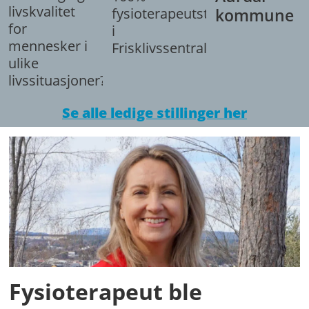
livskvalitet
fysioterapeutstilling
kommune
for
i
mennesker i
Frisklivssentralen.
ulike
livssituasjoner?
Se alle ledige stillinger her
Fysioterapeut ble