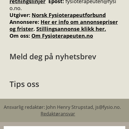
retningslinjer
Epost:
fysioterapeuten@fysi
o.no.
Utgiver:
Norsk Fysioterapeutforbund
Annonsere
:
Her er info om annonsepriser
og frister
.
Stillingsannonse klikk her.
Om oss:
Om Fysioterapeuten.no
Meld deg på nyhetsbrev
Tips oss
Ansvarlig redaktør: John Henry Strupstad, js@fysio.no.
Redaktøransvar