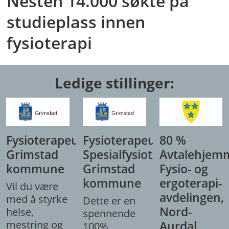
Nesten 14.000 søkte på
studieplass innen
fysioterapi
Ledige stillinger:
Fysioterapeut,
Fysioterapeut/
80 %
Grimstad
Spesialfysioterapeut,
Avtalehjem
kommune
Grimstad
Fysio- og
kommune
ergoterapi-
Vil du være
avdelingen,
med å styrke
Dette er en
Nord-
helse,
spennende
mestring og
Aurdal
100%