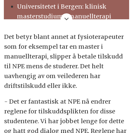
Universitetet i Bergen: klinisk
masterstudium i manuellterapi
Høgskulen på Vestlandet:
Det betyr blant annet at fysioterapeuter
masterprogram i klinisk
som for eksempel tar en master i
fysioterapi
manuellterapi, slipper å betale tilskudd
Oslo Met: videreutdanning i
til NPE mens de studerer. Det helt
psykomotorisk fysioterapi
uavhengig av om veilederen har
Norges Idrettshøgskole:
driftstilskudd eller ikke.
masterprogram i idrettsfysioterapi
- Det er fantastisk at NPE nå endrer
Universitetet i Tromsø:
reglene for tilskuddsplikten for disse
masterprogram i fysioterapi,
studentene. Vi har jobbet lenge for dette
studieretning psykomotorisk
og hatt god dialog med NPE. Reglene har