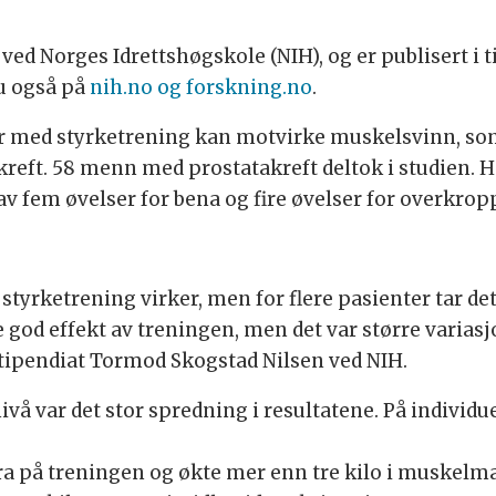
ed Norges Idrettshøgskole (NIH), og er publisert i t
du også på
nih.no og forskning.no
.
r med styrketrening kan motvirke muskelsvinn, som
ft. 58 menn med prostatakreft deltok i studien. Ha
 fem øvelser for bena og fire øvelser for overkrop
t styrketrening virker, men for flere pasienter tar d
 god effekt av treningen, men det var større variasj
tipendiat Tormod Skogstad Nilsen ved NIH.
nivå var det stor spredning i resultatene. På individu
bra på treningen og økte mer enn tre kilo i muske