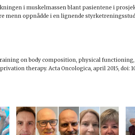
 økningen i muskelmassen blant pasientene i prosjek
e menn oppnådde i en lignende styrketreningsstudi
h training on body composition, physical functioning, 
rivation therapy. Acta Oncologica, april 2015, doi: 