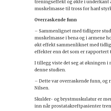
treningseffekt og økte i underkant 
muskelmasse til tross for hard styrk
Overraskende funn
– Sammenlignet med tidligere studie
muskelmasse i bena og i armene hos
økt effekt sammenliknet med tidlige
effekter enn det som er rapportert ti
I tillegg viste det seg at økninge
denne studien.
– Dette var overraskende funn, og re
Nilsen.
Skulder- og brystmuskulatur er mer 
inn når prostatakreftpasienter tr