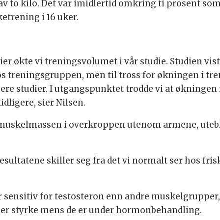
av to kilo. Det var imidlertid omkring ti prosent so
etrening i 16 uker.
r økte vi treningsvolumet i vår studie. Studien vist
 treningsgruppen, men til tross for økningen i tre
re studier. I utgangspunktet trodde vi at økningen i
dligere, sier Nilsen.
n i muskelmassen i overkroppen utenom armene, uteb
sultatene skiller seg fra det vi normalt ser hos fris
sensitiv for testosteron enn andre muskelgrupper, o
ener styrke mens de er under hormonbehandling.