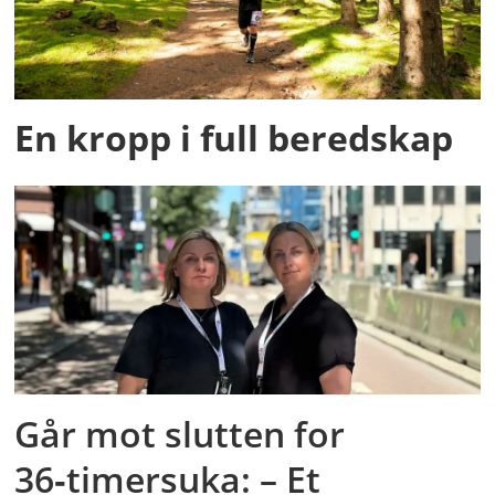
En kropp i full beredskap
Går mot slutten for
36‑timersuka: – Et