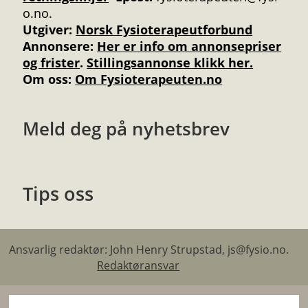
o.no.
Utgiver:
Norsk Fysioterapeutforbund
Annonsere
:
Her er info om annonsepriser
og frister
.
Stillingsannonse klikk her.
Om oss:
Om Fysioterapeuten.no
Meld deg på nyhetsbrev
Tips oss
Ansvarlig redaktør: John Henry Strupstad, js@fysio.no.
Redaktøransvar