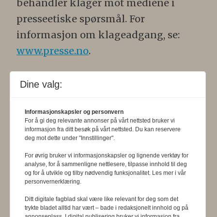
behandler klager mot mediene i
presseetiske spørsmål. For
informasjon om klageadgang, se:
www.presse.no
.
Formålsparagraf:
Fysioterapeuten
Dine valg:
skal gjennom en saklig og fri
informasjons- og opinionsformidling
Informasjonskapsler og personvern
For å gi deg relevante annonser på vårt nettsted bruker vi
bidra til at fysioterapifaget utvikler
informasjon fra ditt besøk på vårt nettsted. Du kan reservere
seg i samsvar med samfunnets og
deg mot dette under "Innstillinger".
befolkningens behov. Tidsskriftet skal
For øvrig bruker vi informasjonskapsler og lignende verktøy for
analyse, for å sammenligne nettlesere, tilpasse innhold til deg
belyse fysioterapifaglige
og for å utvikle og tilby nødvendig funksjonalitet. Les mer i vår
personvernerklæring.
organisasjons-, utdannings- og helse-
Ditt digitale fagblad skal være like relevant for deg som det
og sosialpolitiske forhold.
trykte bladet alltid har vært – bade i redaksjonelt innhold og på
annonseplass. I digital publisering bruker vi informasjon fra