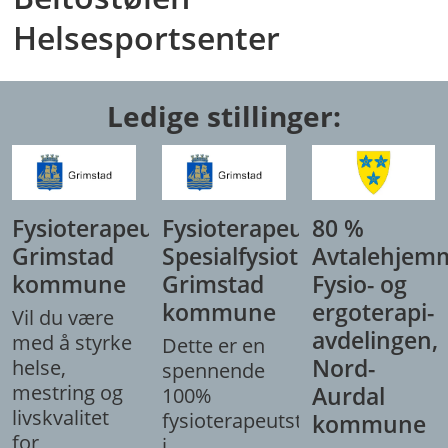
Helsesportsenter
Ledige stillinger:
Fysioterapeut,
Fysioterapeut/
80 %
Grimstad
Spesialfysioterapeut,
Avtalehjem
kommune
Grimstad
Fysio- og
kommune
ergoterapi-
Vil du være
avdelingen,
med å styrke
Dette er en
Nord-
helse,
spennende
mestring og
Aurdal
100%
livskvalitet
fysioterapeutstilling
kommune
for
i