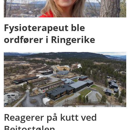
Fysioterapeut ble
ordfører i Ringerike
Reagerer på kutt ved
Beitostølen