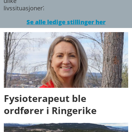
ulike
livssituasjoner?
Se alle ledige stillinger her
Fysioterapeut ble
ordfører i Ringerike