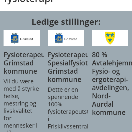
Ledige stillinger:
Fysioterapeut,
Fysioterapeut/
80 %
Grimstad
Spesialfysioterapeut,
Avtalehjem
kommune
Grimstad
Fysio- og
kommune
ergoterapi-
Vil du være
avdelingen,
med å styrke
Dette er en
Nord-
helse,
spennende
mestring og
Aurdal
100%
livskvalitet
fysioterapeutstilling
kommune
for
i
mennesker i
Frisklivssentralen.