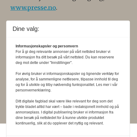
www.presse.no
.
Formålsparagraf:
Fysioterapeuten
Dine valg:
skal gjennom en saklig og fri
informasjons- og opinionsformidling
Informasjonskapsler og personvern
For å gi deg relevante annonser på vårt nettsted bruker vi
bidra til at fysioterapifaget utvikler
informasjon fra ditt besøk på vårt nettsted. Du kan reservere
seg i samsvar med samfunnets og
deg mot dette under "Innstillinger".
befolkningens behov. Tidsskriftet skal
For øvrig bruker vi informasjonskapsler og lignende verktøy for
analyse, for å sammenligne nettlesere, tilpasse innhold til deg
belyse fysioterapifaglige
og for å utvikle og tilby nødvendig funksjonalitet. Les mer i vår
personvernerklæring.
organisasjons-, utdannings- og helse-
Ditt digitale fagblad skal være like relevant for deg som det
og sosialpolitiske forhold.
trykte bladet alltid har vært – bade i redaksjonelt innhold og på
annonseplass. I digital publisering bruker vi informasjon fra
dine besøk på nettstedet for å kunne utvikle produktet
kontinuerlig, slik at du opplever det nyttig og relevant.