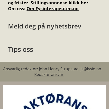
og frister
.
Stillingsannonse klikk her.
Om oss:
Om Fysioterapeuten.no
Meld deg på nyhetsbrev
Tips oss
Ansvarlig redaktør: John Henry Strupstad, js@fysio.no.
Redaktøransvar