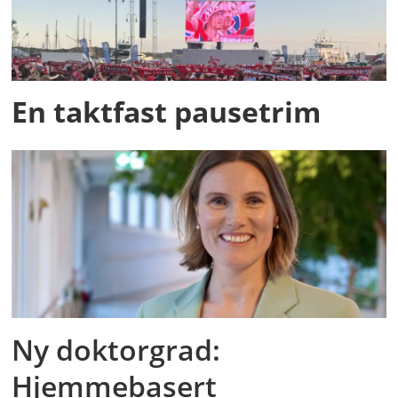
En taktfast pausetrim
Ny doktorgrad:
Hjemmebasert