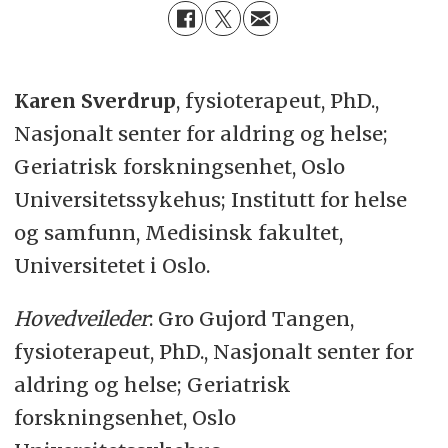
Karen Sverdrup
,
fysioterapeut
,
Ph
D
.,
Nasjonalt senter for aldring og helse
;
Geriatrisk
forskningsenhet, O
slo
Universitetssykehus
;
Institutt
for helse
og samfunn,
Medisinsk
fakultet,
Universitetet
i
O
slo
.
Hovedveileder
:
Gro Gujord Tangen
,
fysioterapeut,
PhD
.,
Nasjonalt senter for
aldring og helse; Geriatrisk
forskningsenhet, Oslo