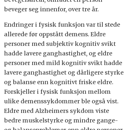
beveger seg innenfor, over
tre år
.
E
ndringer i fysisk funksjon var til stede
allerede før oppstått demens.
Eldre
personer med subjektiv kognitiv svikt
hadde
lavere ganghastighet
,
og eldre
personer med
mild kognitiv svikt
hadde
lavere ganghastighet og dårligere styrke
og balanse enn
kognitivt friske eldre
.
Forskjeller i fysisk funksjon mellom
ulike demenssykdommer ble også vist.
Eldre med Alzheimers sykdom viste
bedre muskelstyrke og mindre gange-
og balanseproblemer enn eldre personer