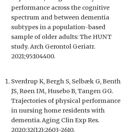
performance across the cognitive
spectrum and between dementia
subtypes in a population-based
sample of older adults: The HUNT
study.
Arch
Gerontol
Geriatr
.
2021;95:104400
.
Sverdrup K, Bergh S,
Selbæk
G,
Benth
JS, Røen IM,
Husebo
B, Tangen GG.
Trajectories of physical performance
in nursing home residents with
dementia. Aging Clin Exp Res.
2020;32(12):2603-2610.