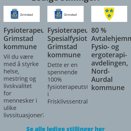
Fysioterapeut,
Fysioterapeut/
80 %
Grimstad
Spesialfysioterapeut,
Avtalehjem
kommune
Grimstad
Fysio- og
kommune
ergoterapi-
Vil du være
avdelingen,
med å styrke
Dette er en
Nord-
helse,
spennende
mestring og
Aurdal
100%
livskvalitet
fysioterapeutstilling
kommune
for
i
mennesker i
Frisklivssentralen.
ulike
livssituasjoner?
Se alle ledige stillinger her