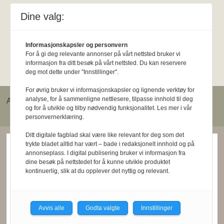
Meld deg på nyhetsbrev
Dine valg:
Informasjonskapsler og personvern
For å gi deg relevante annonser på vårt nettsted bruker vi
Tips oss
informasjon fra ditt besøk på vårt nettsted. Du kan reservere
deg mot dette under "Innstillinger".
For øvrig bruker vi informasjonskapsler og lignende verktøy for
Ansvarlig redaktør: John Henry Strupstad, js@fysio.no.
analyse, for å sammenligne nettlesere, tilpasse innhold til deg
og for å utvikle og tilby nødvendig funksjonalitet. Les mer i vår
Redaktøransvar
personvernerklæring.
Ditt digitale fagblad skal være like relevant for deg som det
trykte bladet alltid har vært – bade i redaksjonelt innhold og på
annonseplass. I digital publisering bruker vi informasjon fra
dine besøk på nettstedet for å kunne utvikle produktet
kontinuerlig, slik at du opplever det nyttig og relevant.
Avvis alle
Godta valgte
Innstillinger