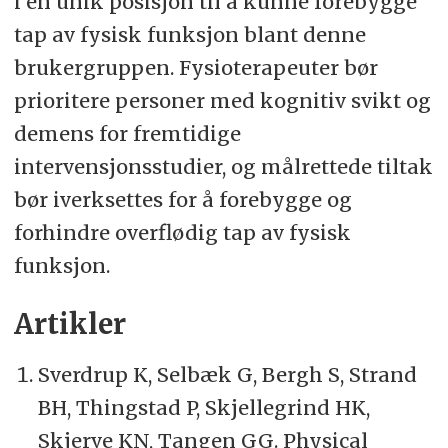
i en unik posisjon til å kunne forebygge
tap
av fysisk funksjon
blant denne
brukergruppen.
Fysioterapeuter bør
prioritere p
ersoner med kognitiv svikt og
demens for fremtidige
intervensjonsstudier, og målrettede tiltak
bør iverksettes for å forebygge og
forhindre
overflødig
tap av fysisk
funksjon.
Artikler
Sverdrup K,
Selbæk
G, Bergh S, Strand
BH, Thingstad P, Skjellegrind HK,
Skjerve KN, Tangen GG.
Physical