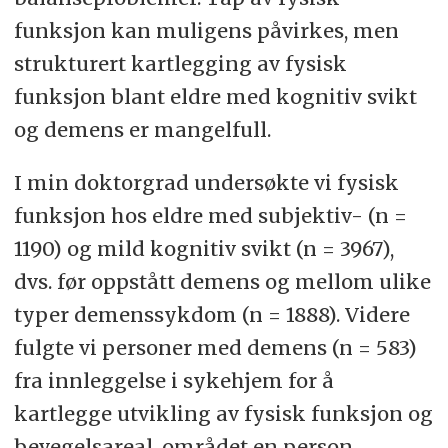
funksjon kan muligens påvirkes
, men
strukturert kartlegging av
fysisk
funksjon
blant eldre med kognitiv svikt
og demens
er mangelfull
.
I
min
doktorgrad undersøkte
vi
fysisk
funksjon hos eldre med
subjektiv- (n =
1190) og mild kognitiv svikt (n =
3967)
,
dvs. før oppstått demens og mellom ulike
typer demenssykdom
(n = 18
88
)
. Videre
fulgte vi personer med demens
(n = 583)
fra innleggelse i sykehjem for å
kartlegge utvikling av fysisk funksjon og
bevegelsareal, området en person