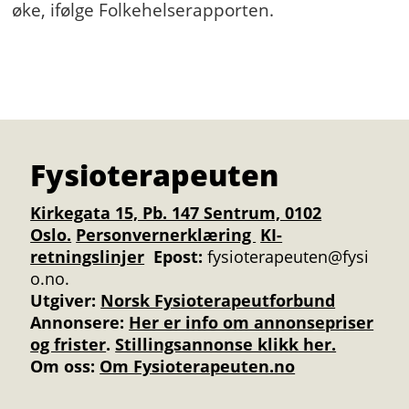
øke, ifølge Folkehelserapporten.
Fysioterapeuten
Kirkegata 15, Pb. 147 Sentrum, 0102
Oslo.
Personvernerklæring
KI-
retningslinjer
Epost:
fysioterapeuten@fysi
o.no.
Utgiver:
Norsk Fysioterapeutforbund
Annonsere
:
Her er info om annonsepriser
og frister
.
Stillingsannonse klikk her.
Om oss:
Om Fysioterapeuten.no