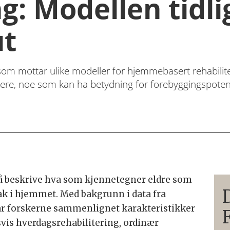
g: Modellen tidli
ut
e som mottar ulike modeller for hjemmebasert rehabilit
kere, noe som kan ha betydning for forebyggingspotens
l å beskrive hva som kjennetegner eldre som
tak i hjemmet. Med bakgrunn i data fra
ar forskerne sammenlignet karakteristikker
vis hverdagsrehabilitering, ordinær