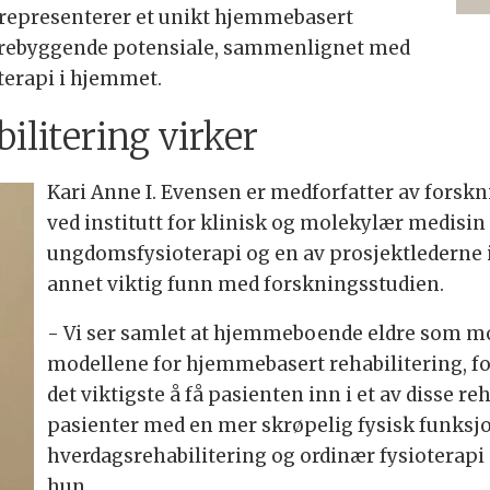
representerer et unikt hjemmebasert
 forebyggende potensiale, sammenlignet med
terapi i hjemmet.
litering virker
Kari Anne I. Evensen er medforfatter av forsk
ved institutt for klinisk og molekylær medisin 
ungdomsfysioterapi og en av prosjektlederne 
annet viktig funn med forskningsstudien.
- Vi ser samlet at hjemmeboende eldre som mo
modellene for hjemmebasert rehabilitering, fo
det viktigste å få pasienten inn i et av disse r
pasienter med en mer skrøpelig fysisk funksj
hverdagsrehabilitering og ordinær fysioterapi 
hun.