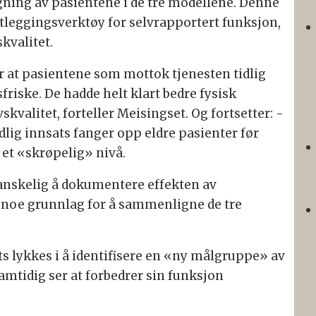
gning av pasientene i de tre modellene. Denne
rtleggingsverktøy for selvrapportert funksjon,
skvalitet.
r at pasientene som mottok tjenesten tidlig
friske. De hadde helt klart bedre fysisk
skvalitet, forteller Meisingset. Og fortsetter: -
idlig innsats fanger opp eldre pasienter før
l et «skrøpelig» nivå.
vanskelig å dokumentere effekten av
s noe grunnlag for å sammenligne de tre
sats lykkes i å identifisere en «ny målgruppe» av
amtidig ser at forbedrer sin funksjon