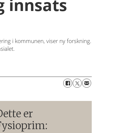
g innsats
ering i kommunen, viser ny forskning.
ialet.
Dette er
Fysioprim: