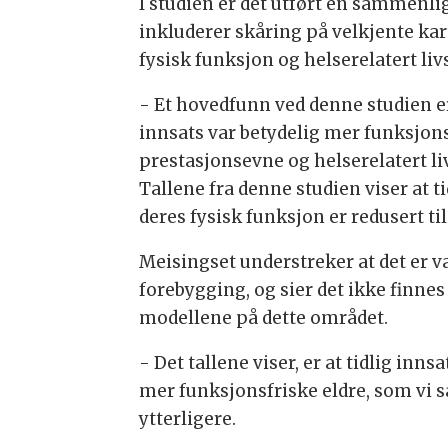
I studien er det utført en sammenli
inkluderer skåring på velkjente ka
fysisk funksjon og helserelatert liv
- Et hovedfunn ved denne studien e
innsats var betydelig mer funksjons
prestasjonsevne og helserelatert liv
Tallene fra denne studien viser at t
deres fysisk funksjon er redusert ti
Meisingset understreker at det er 
forebygging, og sier det ikke finne
modellene på dette området.
- Det tallene viser, er at tidlig inn
mer funksjonsfriske eldre, som vi s
ytterligere.