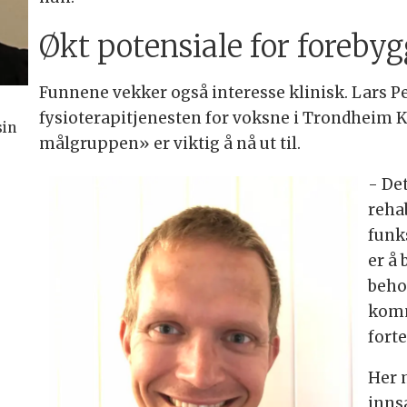
Økt potensiale for foreby
Funnene vekker også interesse klinisk. Lars Pe
fysioterapitjenesten for voksne i Trondheim
sin
målgruppen» er viktig å nå ut til.
- De
rehab
funk
er å
beho
komm
fort
Her 
inns