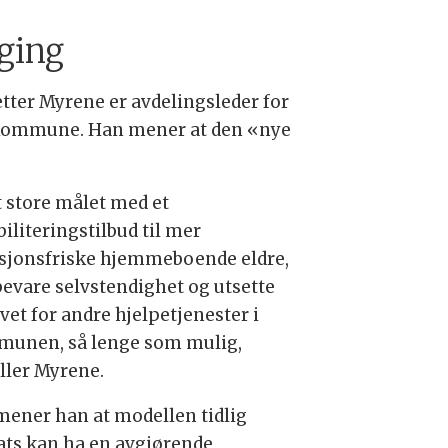
gging
tter Myrene er avdelingsleder for
 Kommune. Han mener at den «nye
t store målet med et
iliteringstilbud til mer
sjonsfriske hjemmeboende eldre,
 bevare selvstendighet og utsette
vet for andre hjelpetjenester i
unen, så lenge som mulig,
eller Myrene.
mener han at modellen tidlig
ats kan ha en avgjørende