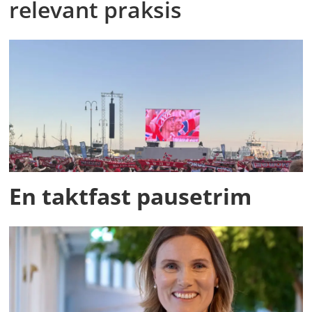
relevant praksis
En taktfast pausetrim