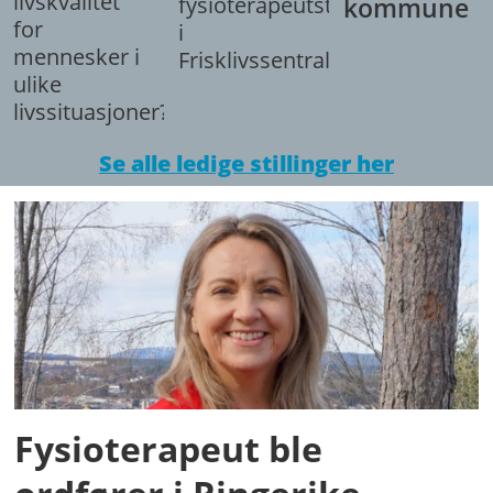
livskvalitet
fysioterapeutstilling
kommune
for
i
mennesker i
Frisklivssentralen.
ulike
livssituasjoner?
Se alle ledige stillinger her
Fysioterapeut ble