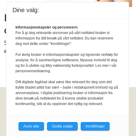
Dine valg:
En av tre sliter med søvn,
og unge hardest rammet
Informasjonskapsler og personvern
For å gi deg relevante annonser på vårt nettsted bruker vi
informasjon fra ditt besøk på vårt nettsted. Du kan reservere
Søvnvansker er utbredt i Norge, og ser ut til å
deg mot dette under "Innstillinger".
øke, ifølge Folkehelserapporten.
For øvrig bruker vi informasjonskapsler og lignende verktøy for
analyse, for å sammenligne nettlesere, tilpasse innhold til deg
og for å utvikle og tilby nødvendig funksjonalitet. Les mer i vår
personvernerklæring.
Ditt digitale fagblad skal være like relevant for deg som det
trykte bladet alltid har vært – bade i redaksjonelt innhold og på
annonseplass. I digital publisering bruker vi informasjon fra
dine besøk på nettstedet for å kunne utvikle produktet
Fysioterapeuten
kontinuerlig, slik at du opplever det nyttig og relevant.
Kirkegata 15, Pb. 147 Sentrum, 0102
Oslo.
Personvernerklæring
KI-
Avvis alle
Godta valgte
Innstillinger
retningslinjer
Epost:
fysioterapeuten@fysi