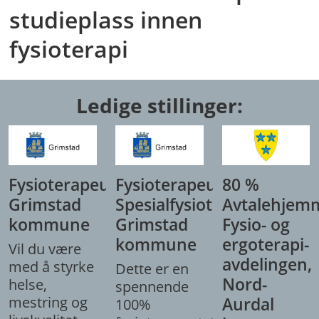
studieplass innen
fysioterapi
Ledige stillinger:
Fysioterapeut,
Fysioterapeut/
80 %
Grimstad
Spesialfysioterapeut,
Avtalehjem
kommune
Grimstad
Fysio- og
kommune
ergoterapi-
Vil du være
avdelingen,
med å styrke
Dette er en
Nord-
helse,
spennende
mestring og
Aurdal
100%