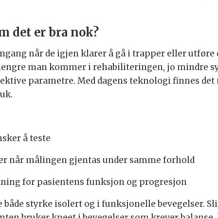
m det er bra nok?
ang når de igjen klarer å gå i trapper eller utføre d
o lengre man kommer i rehabiliteringen, jo mindre s
bjektive parametre. Med dagens teknologi finnes det
ruk.
nsker å teste
tater når målingen gjentas under samme forhold
ydning for pasientens funksjon og progresjon
te både styrke isolert og i funksjonelle bevegelser.
enten bruker kneet i bevegelser som krever balanse,