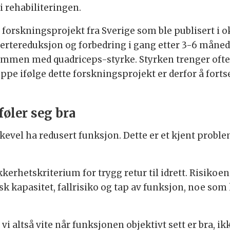
i rehabiliteringen.
 forskningsprojekt fra Sverige som ble publisert i o
tereduksjon og forbedring i gang etter 3-6 måneder
ammen med quadriceps-styrke. Styrken trenger ofte m
pe ifølge dette forskningsprojekt er derfor å forts
føler seg bra
evel ha redusert funksjon. Dette er et kjent proble
 sikkerhetskriterium for trygg retur til idrett. Risik
sk kapasitet, fallrisiko og tap av funksjon, noe som
å vi altså vite når funksjonen objektivt sett er bra, 