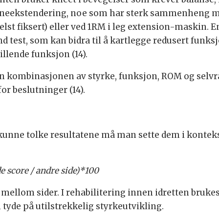
d kneekstendering, noe som har sterk sammenheng me
st fiksert) eller ved 1RM i leg extension-maskin. E
 test, som kan bidra til å kartlegge redusert funksj
illende funksjon (14).
n kombinasjonen av styrke, funksjon, ROM og selvra
or beslutninger (14).
r å kunne tolke resultatene må man sette dem i konte
e score / andre side)*100
mellom sider. I rehabilitering innen idretten bruke
 tyde på utilstrekkelig styrkeutvikling.