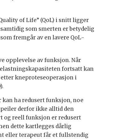
ality of Life” (QoL) i snitt ligger
, samtidig som smerten er betydelig
e som fremgår av en lavere QoL-
ive opplevelse av funksjon. Når
 belastningskapasiteten fortsatt kan
e etter kneproteseoperasjon i
).
 år kan ha redusert funksjon, noe
eiler derfor ikke alltid den
t og reell funksjon er redusert
men dette kartlegges dårlig
eller terapeut får et fullstendig