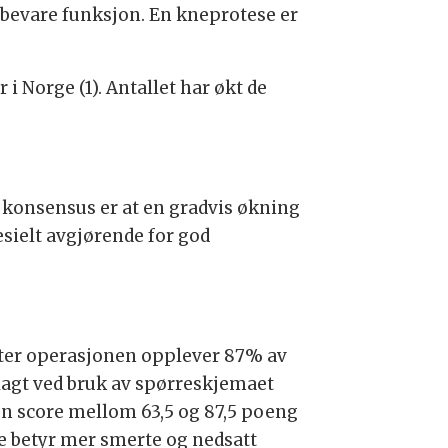
 bevare funksjon. En kneprotese er
i Norge (1). Antallet har økt de
e konsensus er at en gradvis økning
esielt avgjørende for god
 etter operasjonen opplever 87% av
rtlagt ved bruk av spørreskjemaet
en score mellom 63,5 og 87,5 poeng
re betyr mer smerte og nedsatt