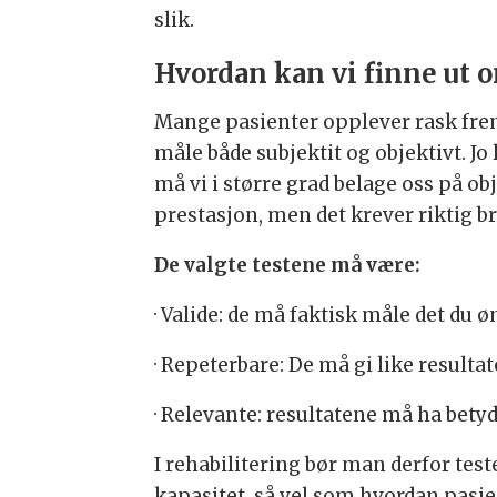
slik.
Hvordan kan vi finne ut o
Mange pasienter opplever rask fremg
måle både subjektit og objektivt. J
må vi i større grad belage oss på o
prestasjon, men det krever riktig b
De valgte testene må være:
· Valide: de må faktisk måle det du ø
· Repeterbare: De må gi like resul
· Relevante: resultatene må ha bet
I rehabilitering bør man derfor tes
kapasitet, så vel som hvordan pasi