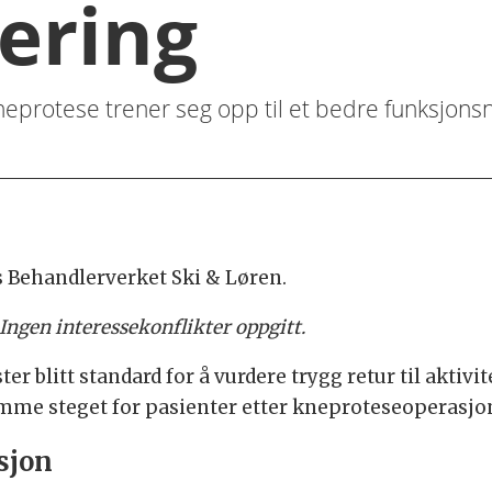
tering
kneprotese trener seg opp til et bedre funksjons
os Behandlerverket Ski & Løren.
 Ingen interessekonflikter oppgitt.
ster blitt standard for å vurdere trygg retur til aktiv
 samme steget for pasienter etter kneproteseoperasjo
sjon