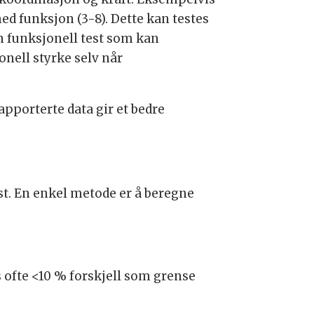
d funksjon (3-8). Dette kan testes
n funksjonell test som kan
onell styrke selv når
pporterte data gir et bedre
kst. En enkel metode er å beregne
s ofte <10 % forskjell som grense