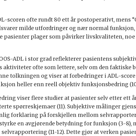
L-scoren ofte rundt 80 ett år postoperativt, mens “Qu
tilsvarer milde utfordringer og nær normal funksjon
e pasienter plager som påvirker livskvaliteten, no
KOOS-ADL i stor grad reflekterer pasientens subjekt
s aktiviteter ofte som lettere, selv om den faktiske
nne tolkningen og viser at forbedringer i ADL-scor
sjon heller enn reell objektiv funksjonsbedring (10
dring viser flere studier at pasienter selv etter ett
rte spørreskjemaer (11). Subjektive målinger gjensp
nlig forklaring på forskjellen mellom selvrapporter
 styrke en avgjørende betydning for funksjon (3-8), 
vrapportering (11-12). Dette gjør at verken pasient 