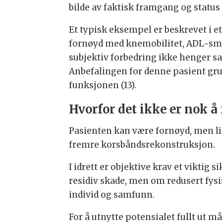
bilde av faktisk framgang og status 
Et typisk eksempel er beskrevet i et
fornøyd med knemobilitet, ADL-smer
subjektiv forbedring ikke henger s
Anbefalingen for denne pasient grup
funksjonen (13).
Hvorfor det ikke er nok å 
Pasienten kan være fornøyd, men lik
fremre korsbåndsrekonstruksjon.
I idrett er objektive krav et viktig
residiv skade, men om redusert fysi
individ og samfunn.
For å utnytte potensialet fullt ut m