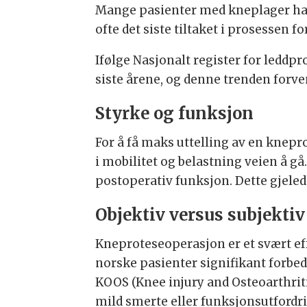
Mange pasienter med kneplager har 
ofte det siste tiltaket i prosessen 
Ifølge Nasjonalt register for leddpr
siste årene, og denne trenden forven
Styrke og funksjon
For å få maks uttelling av en knepr
i mobilitet og belastning veien å gå
postoperativ funksjon. Dette gjelede
Objektiv versus subjektiv
Kneproteseoperasjon er et svært eff
norske pasienter signifikant forbedr
KOOS (Knee injury and Osteoarthriti
mild smerte eller funksjonsutfordri