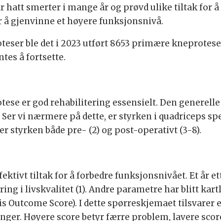
hatt smerter i mange år og prøvd ulike tiltak for å
for å gjenvinne et høyere funksjonsnivå.
oteser ble det i 2023 utført 8653 primære kneproteser 
tes å fortsette.
otese er god rehabilitering essensielt. Den generell
. Ser vi nærmere på dette, er styrken i quadriceps sp
r styrken både pre- (2) og post-operativt (3-8).
ektivt tiltak for å forbedre funksjonsnivået. Et år
ing i livskvalitet (1). Andre parametre har blitt ka
s Outcome Score). I dette spørreskjemaet tilsvarer 
nger. Høyere score betyr færre problem, lavere sco