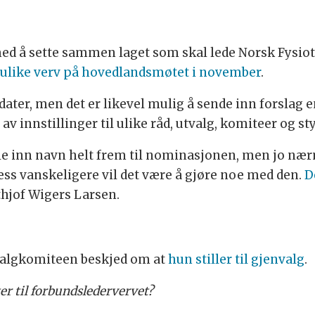
med å sette sammen laget som skal lede Norsk Fysiot
l ulike verv på hovedlandsmøtet i november
.
idater, men det er likevel mulig å sende inn forslag e
v innstillinger til ulike råd, utvalg, komiteer og sty
ille inn navn helt frem til nominasjonen, men jo n
dess vanskeligere vil det være å gjøre noe med den.
D
thjof Wigers Larsen.
 valgkomiteen beskjed om at
hun stiller til gjenvalg
.
er til forbundsledervervet?