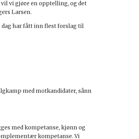
l vi gjøre en opptelling, og det
igers Larsen.
g har fått inn flest forslag til
r valgkamp med motkandidater, sånn
 legges med kompetanse, kjønn og
r komplementær kompetanse. Vi