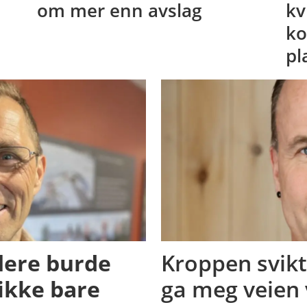
om mer enn avslag
kv
ko
pl
lere burde
Kroppen svikt
 ikke bare
ga meg veien 