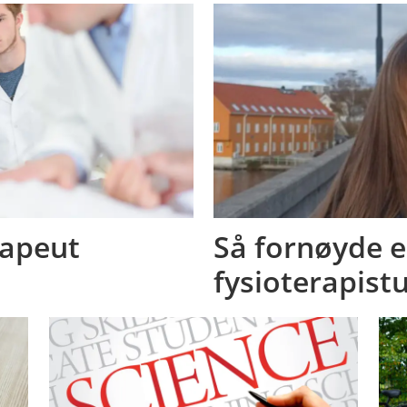
rapeut
Så fornøyde e
fysioterapist