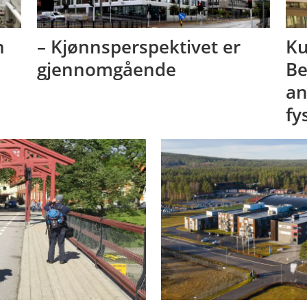
n
– Kjønnsperspektivet er
Ku
gjennomgående
Be
an
fy