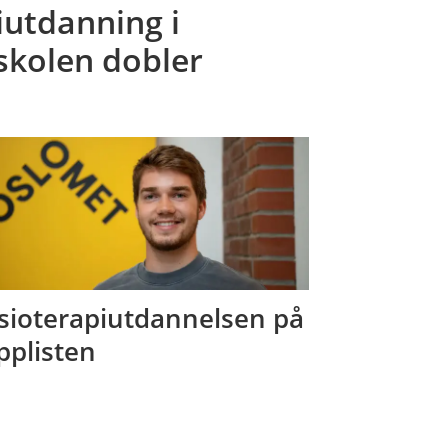
iutdanning i
skolen dobler
sioterapiutdannelsen på
pplisten