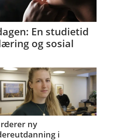
agen: En studietid
læring og sosial
rderer ny
dereutdanning i