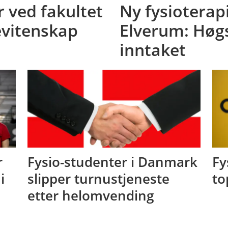
ved fakultet
Ny fysioterap
evitenskap
Elverum: Høg
inntaket
r
Fysio-studenter i Danmark
Fy
i
slipper turnustjeneste
to
etter helomvending