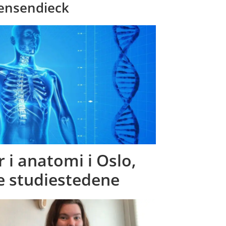
nsendieck
 i anatomi i Oslo,
e studiestedene