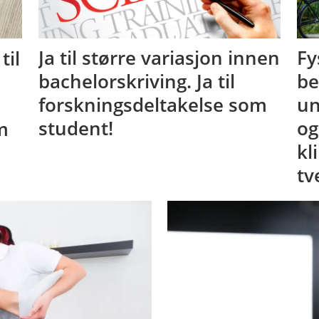
til
Ja til større variasjon innen
Fy
bachelorskriving. Ja til
be
forskningsdeltakelse som
un
m
student!
og
kl
tv