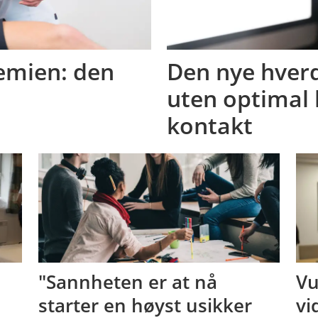
emien: den
Den nye hverd
uten optimal 
kontakt
"Sannheten er at nå
Vu
starter en høyst usikker
vi