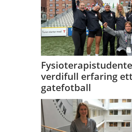
Fysioterapistudent
verdifull erfaring et
gatefotball