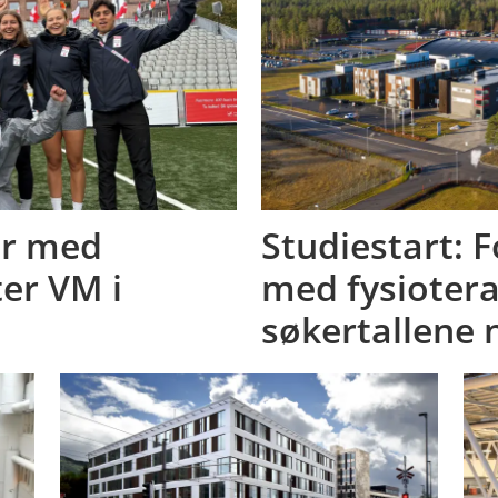
er med
Studiestart: 
ter VM i
med fysiotera
søkertallene 