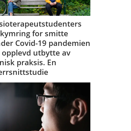
sioterapeutstudenters
kymring for smitte
der Covid-19 pandemien
 opplevd utbytte av
inisk praksis. En
errsnittstudie