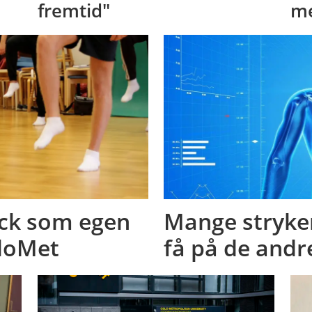
fremtid"
me
eck som egen
Mange stryker
sloMet
få på de andr