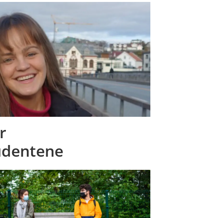
r
udentene