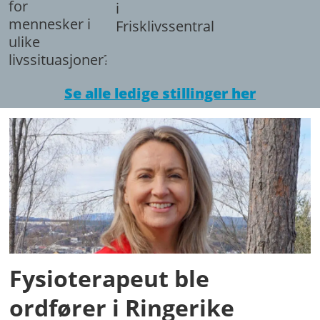
for
i
mennesker i
Frisklivssentralen.
ulike
livssituasjoner?
Se alle ledige stillinger her
Fysioterapeut ble
ordfører i Ringerike