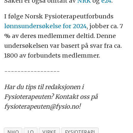
Saken er også omtalt av
NRK
og
e24
.
I følge Norsk Fysioterapeutforbunds
lønnsundersøkelse for 2024
, jobber ca. 7
% av deres medlemmer deltid. Denne
undersøkelsen var basert på svar fra ca.
1800 av forbundets medlemmer.
-----------------
Har du tips til redaksjonen i
Fysioterapeuten? Kontakt oss på
fysioterapeuten@fysio.no!
NHO
LO
VIRKE
FYSIOTERAPI