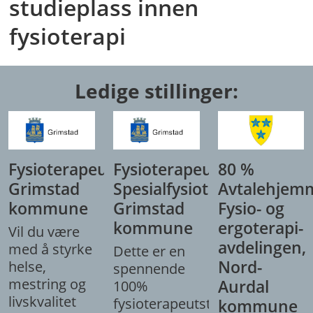
studieplass innen
fysioterapi
Ledige stillinger:
Fysioterapeut,
Fysioterapeut/
80 %
Grimstad
Spesialfysioterapeut,
Avtalehjem
kommune
Grimstad
Fysio- og
kommune
ergoterapi-
Vil du være
avdelingen,
med å styrke
Dette er en
Nord-
helse,
spennende
mestring og
Aurdal
100%
livskvalitet
fysioterapeutstilling
kommune