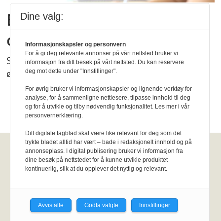
En av tre sliter med søvn,
Dine valg:
og unge hardest rammet
Informasjonskapsler og personvern
For å gi deg relevante annonser på vårt nettsted bruker vi
Søvnvansker er utbredt i Norge, og ser ut til å
informasjon fra ditt besøk på vårt nettsted. Du kan reservere
øke, ifølge Folkehelserapporten.
deg mot dette under "Innstillinger".
For øvrig bruker vi informasjonskapsler og lignende verktøy for
analyse, for å sammenligne nettlesere, tilpasse innhold til deg
og for å utvikle og tilby nødvendig funksjonalitet. Les mer i vår
personvernerklæring.
Ditt digitale fagblad skal være like relevant for deg som det
trykte bladet alltid har vært – bade i redaksjonelt innhold og på
annonseplass. I digital publisering bruker vi informasjon fra
Fysioterapeuten
dine besøk på nettstedet for å kunne utvikle produktet
kontinuerlig, slik at du opplever det nyttig og relevant.
Kirkegata 15, Pb. 147 Sentrum, 0102
Oslo.
Personvernerklæring
KI-
retningslinjer
Epost:
fysioterapeuten@fysi
Avvis alle
Godta valgte
Innstillinger
o.no.