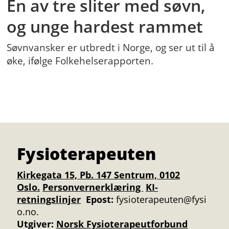
En av tre sliter med søvn,
og unge hardest rammet
Søvnvansker er utbredt i Norge, og ser ut til å
øke, ifølge Folkehelserapporten.
Fysioterapeuten
Kirkegata 15, Pb. 147 Sentrum, 0102
Oslo.
Personvernerklæring
KI-
retningslinjer
Epost:
fysioterapeuten@fysi
o.no.
Utgiver:
Norsk Fysioterapeutforbund