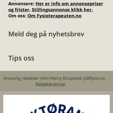
Annonsere
:
Her er info om annonsepriser
og frister
.
Stillingsannonse klikk her.
Om oss:
Om Fysioterapeuten.no
Meld deg på nyhetsbrev
Tips oss
Ansvarlig redaktør: John Henry Strupstad, js@fysio.no.
Redaktøransvar