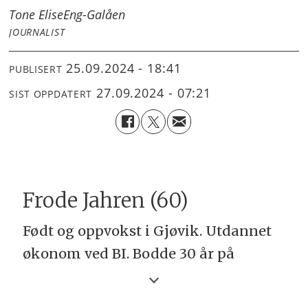
Tone Elise
Eng-Galåen
JOURNALIST
25.09.2024 - 18:41
PUBLISERT
27.09.2024 - 07:21
SIST OPPDATERT
Frode Jahren (60)
Født og oppvokst i Gjøvik. Utdannet
økonom ved BI. Bodde 30 år på
Hadeland, men har nylig flyttet til
Jessheim. Gift med Mari. Har en