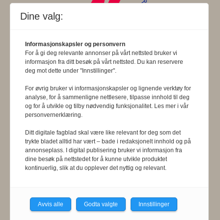
Dine valg:
Informasjonskapsler og personvern
For å gi deg relevante annonser på vårt nettsted bruker vi
informasjon fra ditt besøk på vårt nettsted. Du kan reservere
Fysioterapeuten redigeres etter
deg mot dette under "Innstillinger".
Redaktørplakaten
, og arbeider etter
For øvrig bruker vi informasjonskapsler og lignende verktøy for
Vær Varsom-plakatens regler for god
analyse, for å sammenligne nettlesere, tilpasse innhold til deg
og for å utvikle og tilby nødvendig funksjonalitet. Les mer i vår
presseskikk
. Den som mener seg
personvernerklæring.
rammet av urettmessig medieomtale,
Ditt digitale fagblad skal være like relevant for deg som det
trykte bladet alltid har vært – bade i redaksjonelt innhold og på
oppfordres til å ta kontakt med
annonseplass. I digital publisering bruker vi informasjon fra
dine besøk på nettstedet for å kunne utvikle produktet
redaksjonen. Pressens Faglige Utvalg
kontinuerlig, slik at du opplever det nyttig og relevant.
(PFU) er et klageorgan som
behandler klager mot mediene i
Avvis alle
Godta valgte
Innstillinger
presseetiske spørsmål. For