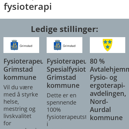
fysioterapi
Ledige stillinger:
Fysioterapeut,
Fysioterapeut/
80 %
Grimstad
Spesialfysioterapeut,
Avtalehjem
kommune
Grimstad
Fysio- og
kommune
ergoterapi-
Vil du være
avdelingen,
med å styrke
Dette er en
Nord-
helse,
spennende
mestring og
Aurdal
100%
livskvalitet
fysioterapeutstilling
kommune
for
i