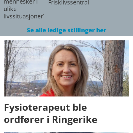
mennesker i
Frisklivssentralen.
ulike
livssituasjoner?
Se alle ledige stillinger her
Fysioterapeut ble
ordfører i Ringerike